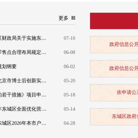
更多
北京市东城区人力资源和社会保障局北京市东城区财政局关于实施东城区就业见习补贴政策的通知
07-10
政府信息公
北京市东城区烟草专卖局关于印发雪茄烟专业店零售点合理布局规定的通知
06-08
规划纲要
06-02
政府信息公
东城区关于开展2026年新设博士后科研工作站及北京市博士后创新实践基地申报工作的通知
05-20
依申请公
关于开展《北京市东城区关于推动科技创新发展的若干措施》项目申报的通知
05-18
北京市东城区发展和改革委员会关于印发《2026年东城区全面优化营商环境工作要点》的通知
05-14
东城区政府
开
管理公开
北京市东城区人民政府办公室转发区教委关于《东城区2026年本市户籍无房家庭承租人适龄子女入学审核实施细则》的通知
04-28
重要实事
领导介绍
机构职能
办事指南
人事信息
权责清单
评价公示
行政许可
行政处罚