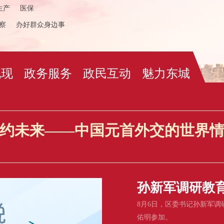
生产
医保
察
办好群众身边事
兑现
政务服务
政民互动
魅力东城
约未来——中国元首外交的世界
孙新军调研教
8月6日，区委书记孙新军
佑明参加。