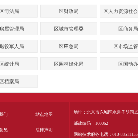
区司法局
区财政局
区人力资源社会
房屋管理局
区城市管理委
区商务局
退役军人局
区应急局
区市场监管
区统计局
区园林绿化局
区国动办
区档案局
地址：北京市东城区水道子胡同15
我们
站点地图
邮政编码：100062
意见
法律声明
网站技术服务电话：010-88511155-