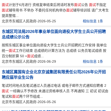
面试
计划于6月进行 资格复审结束后将适时发布
面试
公告
面试
不指定
面试
辅导用书 不举办 不委托任何机构举办
面试
辅导培训班 请广大考生
提高警惕...
北京市东城区人民政府-2026-05-25
相似信息
1
条
东城区司法局2026年事业单位面向退役大学生士兵公开招聘
总成绩公示公告
按照东城区事业单位面向退役大学生士兵公开招聘的工作安排 我单位
统一
面试
工作已结束 总成绩的计算方法为 总成绩 公务员笔试成绩 按
百分制折算 50 +
面试
成绩...
北京市东城区人民政府-2026-06-29
相似信息
1
条
东城区属国有企业北京京诚集团有限责任公司2026年公开招
聘应届毕业生公告
笔试时间地点及笔试通过人员通过电话 或电子邮件方式通知应聘者 2
面试
一经确认不予修改 未通过资格审核人员 不再通知 三 初试 初试由
笔试和
面试
两个环节组成...
北京市东城区人民政府-2026-05-26