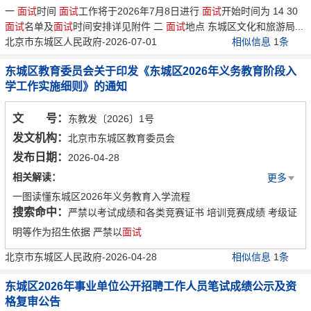
一
面试
时间
面试
工作将于2026年7月8日进行
面试
开始时间为 14 30
面试
名单及
面试
时间安排详见附件 二
面试
地点 东城区文化和旅游局...
北京市东城区人民政府-2026-07-01
相似信息
1
条
东城区教育委员会关于印发《东城区2026年义务教育阶段入
学工作实施细则》的通知
文 号：
东教发〔2026〕1号
发文机构：
北京市东城区教育委员会
发布日期：
2026-04-28
相关解读：
更多
一图读懂东城区2026年义务教育入学流程
搜索命中：
严禁以考试成绩和各类竞赛证书 培训竞赛成绩 考级证
东城区2026年义务教育入学问答
明等作为招生依据 严禁以
面试
北京市东城区人民政府-2026-04-28
相似信息
1
条
东城区2026年事业单位公开招聘工作人员笔试成绩公示及资
格复审公告