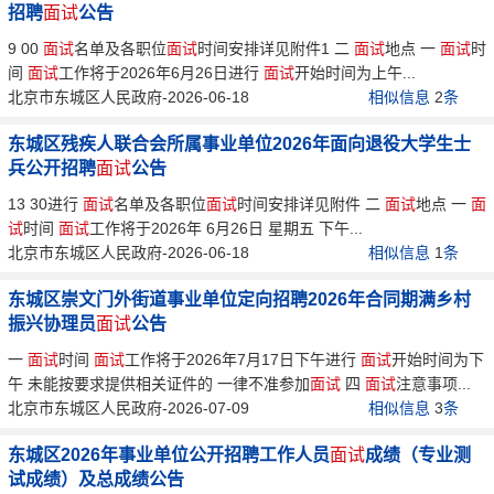
招聘
面试
公告
9 00
面试
名单及各职位
面试
时间安排详见附件1 二
面试
地点 一
面试
时
间
面试
工作将于2026年6月26日进行
面试
开始时间为上午...
北京市东城区人民政府-2026-06-18
相似信息
2
条
东城区残疾人联合会所属事业单位2026年面向退役大学生士
兵公开招聘
面试
公告
13 30进行
面试
名单及各职位
面试
时间安排详见附件 二
面试
地点 一
面
试
时间
面试
工作将于2026年 6月26日 星期五 下午...
北京市东城区人民政府-2026-06-18
相似信息
1
条
东城区崇文门外街道事业单位定向招聘2026年合同期满乡村
振兴协理员
面试
公告
一
面试
时间
面试
工作将于2026年7月17日下午进行
面试
开始时间为下
午 未能按要求提供相关证件的 一律不准参加
面试
四
面试
注意事项...
北京市东城区人民政府-2026-07-09
相似信息
3
条
东城区2026年事业单位公开招聘工作人员
面试
成绩（专业测
试成绩）及总成绩公告