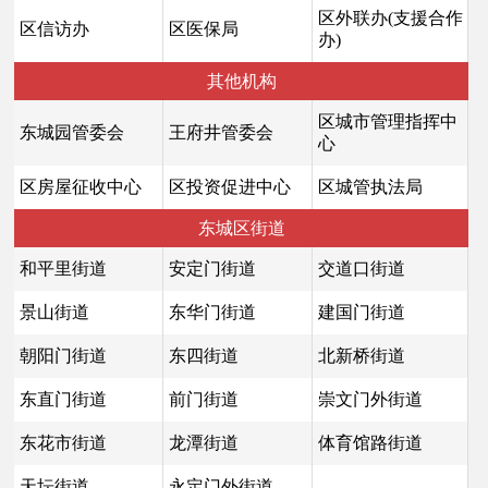
区外联办(支援合作
区信访办
区医保局
办)
其他机构
区城市管理指挥中
东城园管委会
王府井管委会
心
区房屋征收中心
区投资促进中心
区城管执法局
东城区街道
和平里街道
安定门街道
交道口街道
景山街道
东华门街道
建国门街道
朝阳门街道
东四街道
北新桥街道
东直门街道
前门街道
崇文门外街道
东花市街道
龙潭街道
体育馆路街道
天坛街道
永定门外街道