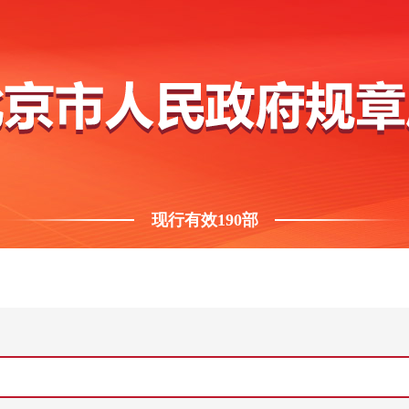
现行有效
190
部