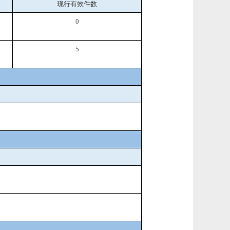
现行有效件
数
0
5