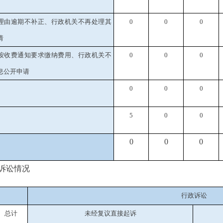
当理由逾期不补正、行政机关不再处理其
0
0
0
请
未按收费通知要求缴纳费用、行政机关不
0
0
0
息公开申请
0
0
0
5
0
0
0
0
0
诉讼情况
行政诉讼
总计
未经复议直接起诉