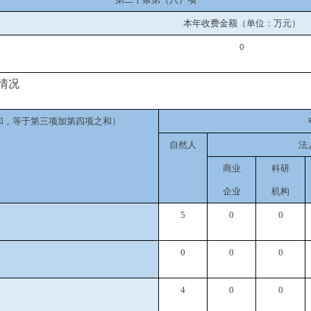
本年收费金额（单位：万元）
0
情况
和，等于第三项加第四项之和）
自然人
法
商业
科研
企业
机构
5
0
0
0
0
0
4
0
0