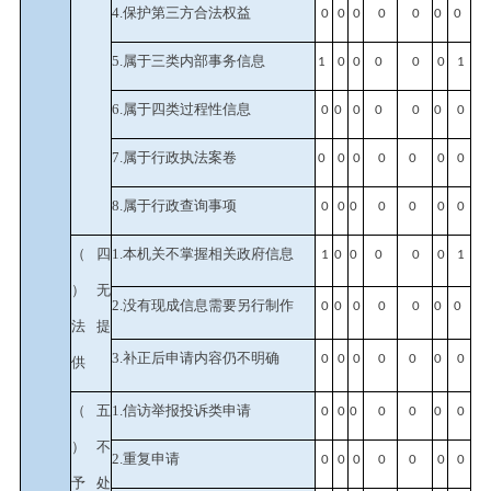
4.保护第三方合法权益
0
0
0
0
0
0
0
5.属于三类内部事务信息
1
0
0
0
0
0
1
6.属于四类过程性信息
0
0
0
0
0
0
0
7.属于行政执法案卷
0
0
0
0
0
0
0
8.属于行政查询事项
0
0
0
0
0
0
0
（四
1.本机关不掌握相关政府信息
1
0
0
0
0
0
1
）无
2.没有现成信息需要另行制作
0
0
0
0
0
0
0
法提
3.补正后申请内容仍不明确
0
0
0
0
0
0
0
供
（五
1.信访举报投诉类申请
0
0
0
0
0
0
0
）不
2.重复申请
0
0
0
0
0
0
0
予处