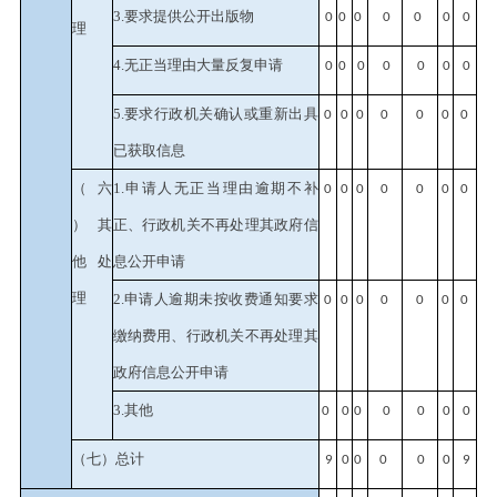
3.要求提供公开出版物
0
0
0
0
0
0
0
理
4.无正当理由大量反复申请
0
0
0
0
0
0
0
5.要求行政机关确认或重新出具
0
0
0
0
0
0
0
已获取信息
（六
1.申请人无正当理由逾期不补
0
0
0
0
0
0
0
）其
正、行政机关不再处理其政府信
他处
息公开申请
理
2.申请人逾期未按收费通知要求
0
0
0
0
0
0
0
缴纳费用、行政机关不再处理其
政府信息公开申请
3.其他
0
0
0
0
0
0
0
（七）总计
9
0
0
0
0
0
9