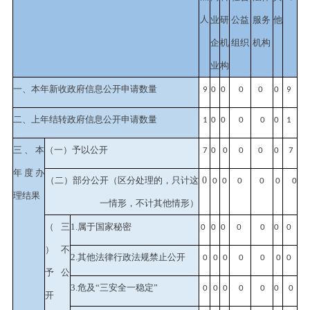
人
业
研
公益
服务
他
企
机
组织
机构
业
构
一、本年新收政府信息公开申请数量
9
0
0
0
0
0
9
二、上年结转政府信息公开申请数量
1
0
0
0
0
0
1
三、本
（一）予以公开
7
0
0
0
0
0
7
年度办
（二）部分公开
（区分处理的，只计这
0
0
0
0
0
0
0
理结果
一情形，不计其他情形）
（三
1.属于国家秘密
0
0
0
0
0
0
0
）不
2.其他法律行政法规禁止公开
0
0
0
0
0
0
0
予公
3.危及“三安全一稳定”
0
0
0
0
0
0
0
开