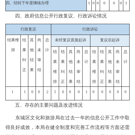
四、结转下年度继续办理
1
0
0
0
0
0
1
四、政府信息公开行政复议、行政诉讼情况
行政复议
行政诉讼
结果维
结
其
尚
总
未经复议直接起诉
复议后起诉
持
果
他
未
计
结
结
其
尚
总
结
结
其
尚
总
纠
结
审
果
果
他
未
计
果
果
他
未
计
正
果
结
维
纠
结
审
维
纠
结
审
持
正
果
结
持
正
果
结
1
1
0
0
2
1
0
0
0
1
0
0
0
0
0
五、存在的主要问题及改进情况
东城区文化和旅游局在过去一年的信息公开工作中取
得良好成效，本局在健全制度和完善工作流程等方面还需