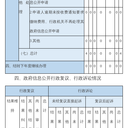
他处
息公开申请
理
2.申请人逾期未按收费通知要求
0
0
0
0
0
0
0
缴纳费用、行政机关不再处理其
政府信息公开申请
3.其他
0
0
0
0
0
0
0
（七）总计
4
0
0
0
0
0
4
四、结转下年度继续办理
0
0
0
0
0
0
0
四、政府信息公开行政复议、行政诉讼情况
行政复议
行政诉讼
结果维
结
其
尚
总
未经复议直接起诉
复议后起诉
持
果
他
未
计
结
结
其
尚
总
结
结
其
尚
总
纠
结
审
果
果
他
未
计
果
果
他
未
计