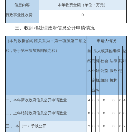
信息内容
本年收费金额（单位：万元）
行政事业性收费
0
三、收到和处理政府信息公开申请情况
（本列数据的勾稽关系为：第一项加第二项之
申请人情况
和，等于第三项加第四项之和）
自
法人或其他组织
总
然
计
商
科
社会
法律
其
人
业
研
公益
服务
他
企
机
组织
机构
业
构
一、本年新收政府信息公开申请数量
4
0
0
0
0
0
4
二、上年结转政府信息公开申请数量
0
0
0
0
0
0
0
三、本
（一）予以公开
2
0
0
0
0
0
2