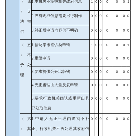
（四
1.本机关不掌握相关政府信息
1
0
0
0
0
0
1
）无
2.没有现成信息需要另行制作
0
0
0
0
0
0
0
法提
3.补正后申请内容仍不明确
0
0
0
0
0
0
0
供
（五
1.信访举报投诉类申请
1
0
0
0
0
0
1
）不
2.重复申请
0
0
0
0
0
0
0
予处
3.要求提供公开出版物
0
0
0
0
0
0
0
理
4.无正当理由大量反复申请
0
0
0
0
0
0
0
5.要求行政机关确认或重新出具
0
0
0
0
0
0
0
已获取信息
（六
1.申请人无正当理由逾期不补
0
0
0
0
0
0
0
）其
正、行政机关不再处理其政府信