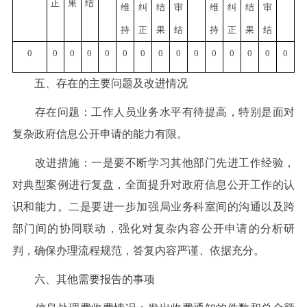
正
果
结
维
纠
结
审
维
纠
结
审
持
正
果
结
持
正
果
结
0
0
0
0
0
0
0
0
0
0
0
0
0
0
0
五、存在的主要问题及改进情况
存在问题：工作人员业务水平有待提高，特别是面对
复杂政府信息公开申请的能力有限。
改进措施：一是要不断学习其他部门先进工作经验，
对典型案例进行复盘，全面提升对政府信息公开工作的认
识和能力。二是要进一步加强局业务科室间的沟通以及跨
部门间的协同联动，强化对复杂内容公开申请的分析研
判，确保办理流程规范，答复内容严谨、依据充分。
六、其他需要报告的事项