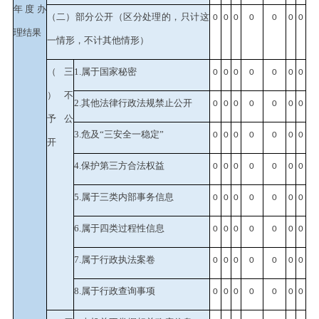
年度办
（二）部分公开
（区分处理的，只计这
0
0
0
0
0
0
0
理结果
一情形，不计其他情形）
（三
1.属于国家秘密
0
0
0
0
0
0
0
）不
2.其他法律行政法规禁止公开
0
0
0
0
0
0
0
予公
3.危及“三安全一稳定”
0
0
0
0
0
0
0
开
4.保护第三方合法权益
0
0
0
0
0
0
0
5.属于三类内部事务信息
0
0
0
0
0
0
0
6.属于四类过程性信息
0
0
0
0
0
0
0
7.属于行政执法案卷
0
0
0
0
0
0
0
8.属于行政查询事项
0
0
0
0
0
0
0