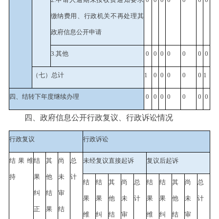
缴纳费用、行政机关不再处理其
政府信息公开申请
3.
其他
0
0
0
0
0
0
0
（七）总计
1
0
0
0
0
0
1
四、结转下年度继续办理
0
0
0
0
0
0
0
四、政府信息公开行政复议、行政诉讼情况
行政复议
行政诉讼
结果维
结
其
尚
总
未经复议直接起诉
复议后起诉
持
果
他
未
计
结
结
其
尚
总
结
结
其
尚
总
纠
结
审
果
果
他
未
计
果
果
他
未
计
正
果
结
维
纠
结
审
维
纠
结
审