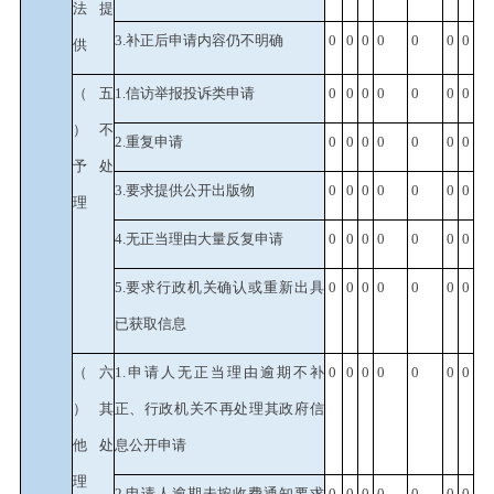
法提
3.
补正后申请内容仍不明确
0
0
0
0
0
0
0
供
（五
1.
信访举报投诉类申请
0
0
0
0
0
0
0
）不
2.
重复申请
0
0
0
0
0
0
0
予处
3.
要求提供公开出版物
0
0
0
0
0
0
0
理
4.
无正当理由大量反复申请
0
0
0
0
0
0
0
5.
要求行政机关确认或重新出具
0
0
0
0
0
0
0
已获取信息
（六
1.
申请人无正当理由逾期不补
0
0
0
0
0
0
0
）其
正、行政机关不再处理其政府信
他处
息公开申请
理
2.
申请人逾期未按收费通知要求
0
0
0
0
0
0
0