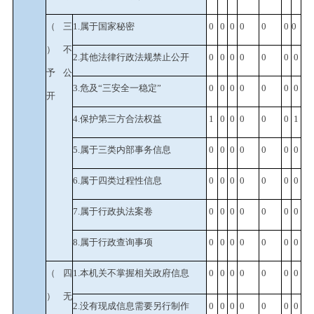
（三
1.
属于国家秘密
0
0
0
0
0
0
0
）不
2.
其他法律行政法规禁止公开
0
0
0
0
0
0
0
予公
3.
危及
“
三安全一稳定
”
0
0
0
0
0
0
0
开
4.
保护第三方合法权益
1
0
0
0
0
0
1
5.
属于三类内部事务信息
0
0
0
0
0
0
0
6.
属于四类过程性信息
0
0
0
0
0
0
0
7.
属于行政执法案卷
0
0
0
0
0
0
0
8.
属于行政查询事项
0
0
0
0
0
0
0
（四
1.
本机关不掌握相关政府信息
0
0
0
0
0
0
0
）无
2.
没有现成信息需要另行制作
0
0
0
0
0
0
0