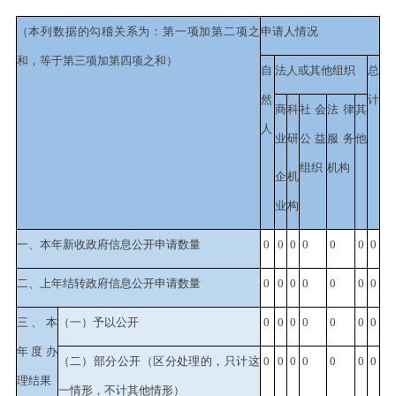
（本列数据的勾稽关系为：第一项加第二项之
申请人情况
和，等于第三项加第四项之和）
自
法人或其他组织
总
然
计
商
科
社会
法律
其
人
业
研
公益
服务
他
组织
机构
企
机
业
构
一、本年新收政府信息公开申请数量
0
0
0
0
0
0
0
二、上年结转政府信息公开申请数量
0
0
0
0
0
0
0
三、本
（一）予以公开
0
0
0
0
0
0
0
年度办
（二）部分公开
（区分处理的，只计这
0
0
0
0
0
0
0
理结果
一情形，不计其他情形）