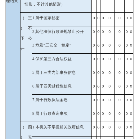
理结果
一情形，不计其他情形）
（三
1.属于国家秘密
0
0
0
0
0
0
0
）不
2.其他法律行政法规禁止公开
0
0
0
0
0
0
0
予公
3.危及“三安全一稳定”
0
0
0
0
0
0
0
开
4.保护第三方合法权益
0
0
0
0
0
0
0
5.属于三类内部事务信息
0
0
0
0
0
0
0
6.属于四类过程性信息
0
0
0
0
0
0
0
7.属于行政执法案卷
0
0
0
0
0
0
0
8.属于行政查询事项
0
0
0
0
0
0
0
（四
1.本机关不掌握相关政府信息
0
0
0
0
0
0
0
）无