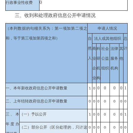
0
行政事业性收费
三、收到和处理政府信息公开申请情况
（本列数据的勾稽关系为：第一项加第二项之
申请人情况
和，等于第三项加第四项之和）
自
法人或其他组织
总
然
计
商
科
社会
法律
其
人
业
研
公益
服务
他
企
机
组织
机构
业
构
一、本年新收政府信息公开申请数量
0
0
0
0
1
1
0
二、上年结转政府信息公开申请数量
0
0
0
0
0
0
0
三、本
（一）予以公开
1
0
0
0
0
0
1
年度办
（二）部分公开
（区分处理的，只计这
0
0
0
0
0
0
0