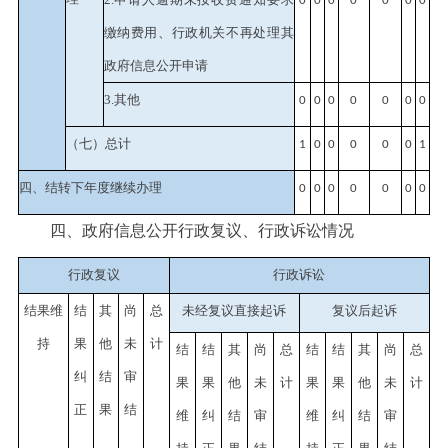
0
0
0
0
0
0
0
缴纳费用、行政机关不再处理其
政府信息公开申请
3.其他
0
0
0
0
0
0
0
（七）总计
1
0
0
0
0
0
1
四、结转下年度继续办理
0
0
0
0
0
0
0
四、政府信息公开行政复议、行政诉讼情况
行政复议
行政诉讼
结果维
结
其
尚
总
未经复议直接起诉
复议后起诉
持
果
他
未
计
结
结
其
尚
总
结
结
其
尚
总
纠
结
审
果
果
他
未
计
果
果
他
未
计
正
果
结
维
纠
结
审
维
纠
结
审