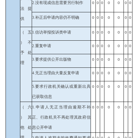
2.没有现成信息需要另行制作
0
0
0
0
0
0
0
法提
3.补正后申请内容仍不明确
0
0
0
0
0
0
0
供
（五
1.信访举报投诉类申请
0
0
0
0
0
0
0
）不
2.重复申请
0
0
0
0
0
0
0
予处
3.要求提供公开出版物
0
0
0
0
0
0
0
理
4.无正当理由大量反复申请
0
0
0
0
0
0
0
5.要求行政机关确认或重新出具
0
0
0
0
0
0
0
已获取信息
（六
1.申请人无正当理由逾期不补
0
0
0
0
0
0
0
）其
正、行政机关不再处理其政府信
他处
息公开申请
理
2.申请人逾期未按收费通知要求