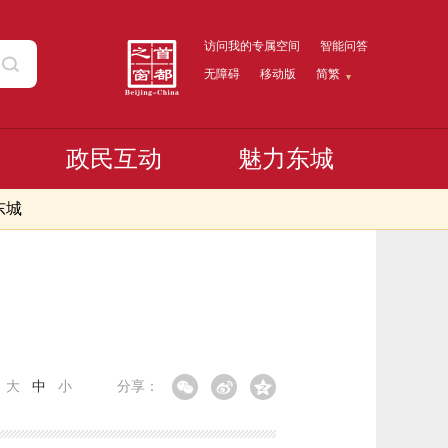
访问我的专属空间
智能问答
无障碍
移动版
简繁
政民互动
魅力东城
东城
：
大
中
小
分享：