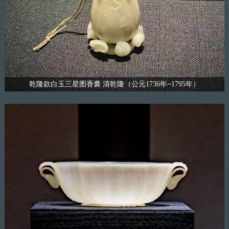
乾隆款白玉三星图香囊 清乾隆（公元1736年~1795年）