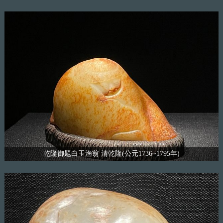
乾隆御题白玉渔翁 清乾隆(公元1736~1795年)