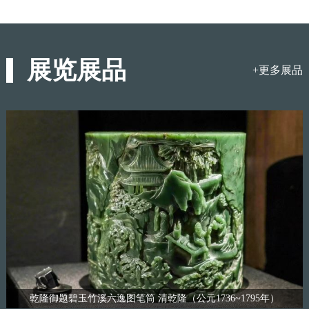
展览展品
+更多展品
乾隆御题碧玉竹溪六逸图笔筒 清乾隆（公元1736~1795年）