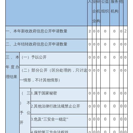
人
业
研
公益
服务
他
企
机
组织
机构
业
构
一、本年新收政府信息公开申请数量
2
2
0
0
0
0
0
二、上年结转政府信息公开申请数量
0
0
0
0
0
0
0
三、本
（一）予以公开
0
0
0
0
0
0
0
年度办
（二）部分公开
（区分处理的，只计这
0
0
0
0
0
0
0
理结果
一情形，不计其他情形）
（三
1.属于国家秘密
0
0
0
0
0
0
0
）不
2.其他法律行政法规禁止公开
0
0
0
0
0
0
0
予公
3.危及“三安全一稳定”
0
0
0
0
0
0
0
开
4.保护第三方合法权益
0
0
0
0
0
0
0