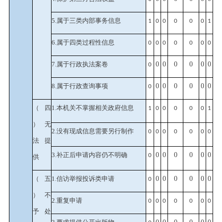
5.属于三类内部事务信息
1
0
0
0
0
0
1
6.属于四类过程性信息
0
0
0
0
0
0
0
7.属于行政执法案卷
0
0
0
0
0
0
0
8.属于行政查询事项
0
0
0
0
0
0
0
（四
1.本机关不掌握相关政府信息
1
0
0
0
0
0
1
）无
2.没有现成信息需要另行制作
0
0
0
0
0
0
0
法提
3.补正后申请内容仍不明确
0
0
0
0
0
0
0
供
（五
1.信访举报投诉类申请
0
0
0
0
0
0
0
）不
2.重复申请
0
0
0
0
0
0
0
予处