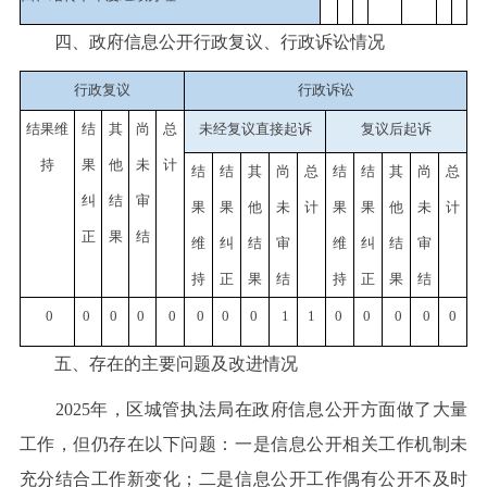
四、政府信息公开行政复议、行政诉讼情况
行政复议
行政诉讼
结果维
结
其
尚
总
未经复议直接起诉
复议后起诉
持
果
他
未
计
结
结
其
尚
总
结
结
其
尚
总
纠
结
审
果
果
他
未
计
果
果
他
未
计
正
果
结
维
纠
结
审
维
纠
结
审
持
正
果
结
持
正
果
结
0
0
0
0
0
0
0
0
1
1
0
0
0
0
0
五、存在的主要问题及改进情况
2025年，区城管执法局在政府信息公开方面做了大量
工作，但仍存在以下问题：一是信息公开相关工作机制未
充分结合工作新变化；二是信息公开工作偶有公开不及时