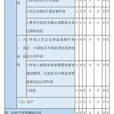
3.要求提供公开出版物
0
0
0
0
0
0
0
理
4.无正当理由大量反复申请
0
0
0
0
0
0
0
5.要求行政机关确认或重新出具
0
0
0
0
0
0
0
已获取信息
（六
1.申请人无正当理由逾期不补
0
0
0
0
0
0
0
）其
正、行政机关不再处理其政府信
他处
息公开申请
理
2.申请人逾期未按收费通知要求
0
0
0
0
0
0
0
缴纳费用、行政机关不再处理其
政府信息公开申请
3.其他
0
0
0
0
0
0
0
（七）总计
2
0
0
0
0
0
2
四、结转下年度继续办理
0
0
0
0
0
0
0