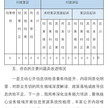
行政复议
行政诉讼
结果维
结
其
尚
总
未经复议直接起诉
复议后起诉
持
果
他
未
计
结
结
其
尚
总
结
结
其
尚
总
纠
结
审
果
果
他
未
计
果
果
他
未
计
正
果
结
维
纠
结
审
维
纠
结
审
持
正
果
结
持
正
果
结
0
0
0
0
0
0
0
0
0
0
0
0
0
0
0
五、存在的主要问题及改进情况
一是主动公开信息供给质量有待提升，内容同质化明
显，对群众关切的民生领域深度解读、政策落地成效等信
息供给不足。下一步，我局将深化业务能力培训，聚焦核
心业务领域开展信息资源系统性梳理，丰富公开内容维