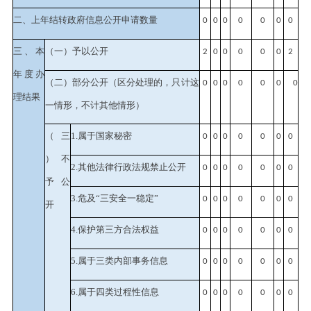
二、上年结转政府信息公开申请数量
0
0
0
0
0
0
0
三、本
（一）予以公开
2
0
0
0
0
0
2
年度办
（二）部分公开
（区分处理的，只计这
0
0
0
0
0
0
0
理结果
一情形，不计其他情形）
（三
1.属于国家秘密
0
0
0
0
0
0
0
）不
2.其他法律行政法规禁止公开
0
0
0
0
0
0
0
予公
3.危及“三安全一稳定”
0
0
0
0
0
0
0
开
4.保护第三方合法权益
0
0
0
0
0
0
0
5.属于三类内部事务信息
0
0
0
0
0
0
0
6.属于四类过程性信息
0
0
0
0
0
0
0