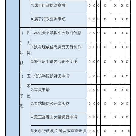
7.属于行政执法案卷
0
0
0
0
0
0
0
8.属于行政查询事项
0
0
0
0
0
0
0
（四
1.本机关不掌握相关政府信息
0
0
0
0
0
0
0
）无
2.没有现成信息需要另行制作
0
0
0
0
0
0
0
法提
3.补正后申请内容仍不明确
0
0
0
0
0
0
0
供
（五
1.信访举报投诉类申请
0
0
0
0
0
0
0
）不
2.重复申请
0
0
0
0
0
0
0
予处
3.要求提供公开出版物
0
0
0
0
0
0
0
理
4.无正当理由大量反复申请
0
0
0
0
0
0
0
5.要求行政机关确认或重新出具
0
0
0
0
0
0
0