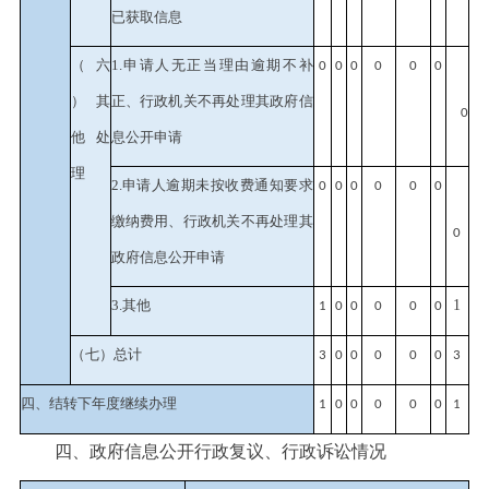
已获取信息
（六
1.申请人无正当理由逾期不补
0
0
0
0
0
0
）其
正、行政机关不再处理其政府信
0
他处
息公开申请
理
2.申请人逾期未按收费通知要求
0
0
0
0
0
0
缴纳费用、行政机关不再处理其
0
政府信息公开申请
3.其他
1
1
0
0
0
0
0
（七）总计
3
0
0
0
0
0
3
四、结转下年度继续办理
1
0
0
0
0
0
1
四、政府信息公开行政复议、行政诉讼情况