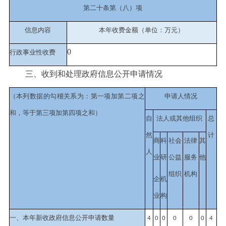
第二十条第（八）项
信息内容
本年收费金额（单位：万元）
0
行政事业性收费
三、收到和处理政府信息公开申请情况
（本列数据的勾稽关系为：第一项加第二项之
申请人情况
和，等于第三项加第四项之和）
自
法人或其他组织
总
然
计
商
科
社会
法律
其
人
业
研
公益
服务
他
组织
机构
企
机
业
构
一、本年新收政府信息公开申请数量
4
0
0
0
0
0
4