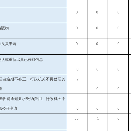
0
0
0
出版物
0
0
0
量反复申请
0
0
0
确认或重新出具已获取信息
0
0
0
理由逾期不补正、行政机关不再处理其
2
请
0
0
按收费通知要求缴纳费用、行政机关不
息公开申请
0
0
0
55
1
0