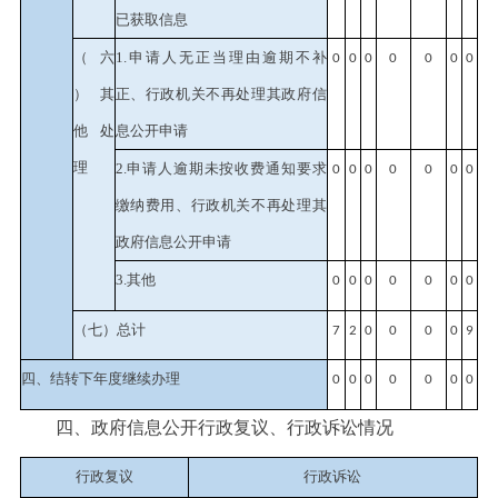
已获取信息
（六
1.申请人无正当理由逾期不补
0
0
0
0
0
0
0
）其
正、行政机关不再处理其政府信
他处
息公开申请
理
2.申请人逾期未按收费通知要求
0
0
0
0
0
0
0
缴纳费用、行政机关不再处理其
政府信息公开申请
3.其他
0
0
0
0
0
0
0
（七）总计
7
2
0
0
0
0
9
四、结转下年度继续办理
0
0
0
0
0
0
0
四、政府信息公开行政复议、行政诉讼情况
行政复议
行政诉讼