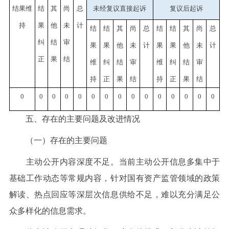
结果维
结
其
尚
总
未经复议直接起诉
复议后起诉
持
果
他
未
计
结
结
其
尚
总
结
结
其
尚
总
纠
结
审
果
果
他
未
计
果
果
他
未
计
正
果
结
维
纠
结
审
维
纠
结
审
持
正
果
结
持
正
果
结
0
0
0
0
0
0
0
0
0
0
0
0
0
0
0
五、存在的主要问题及改进情况
（一）存在的主要问题
主动公开内容深度不足。当前主动公开信息多集中于
基础工作动态等常规内容，针对国有资产监管领域的政策
解读、热点回应等深层次信息供给不足，难以充分满足公
众多样化的信息需求。