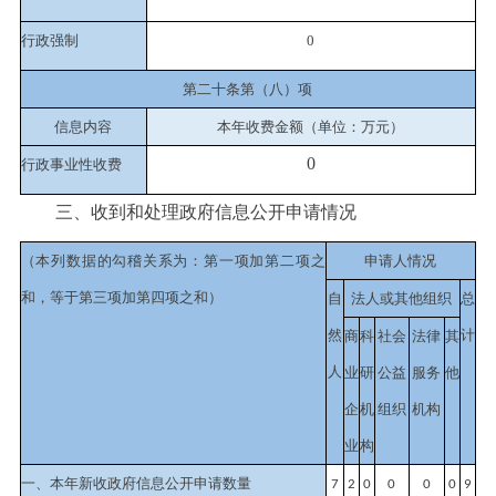
行政强制
0
第二十条第（八）项
信息内容
本年收费金额（单位：万元）
0
行政事业性收费
三、收到和处理政府信息公开申请情况
（本列数据的勾稽关系为：第一项加第二项之
申请人情况
和，等于第三项加第四项之和）
自
法人或其他组织
总
然
计
商
科
社会
法律
其
人
业
研
公益
服务
他
企
机
组织
机构
业
构
一、本年新收政府信息公开申请数量
7
2
0
0
0
0
9