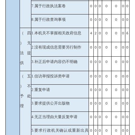
7.属于行政执法案卷
0
0
0
0
0
0
0
8.属于行政查询事项
0
0
0
0
0
0
0
（四
1.本机关不掌握相关政府信息
4
2
0
0
0
0
6
）无
2.没有现成信息需要另行制作
0
0
0
0
0
0
0
法提
3.补正后申请内容仍不明确
0
0
0
0
0
0
0
供
（五
1.信访举报投诉类申请
0
0
0
0
0
0
0
）不
2.重复申请
0
0
0
0
0
0
0
予处
3.要求提供公开出版物
0
0
0
0
0
0
0
理
4.无正当理由大量反复申请
0
0
0
0
0
0
0
5.要求行政机关确认或重新出具
0
0
0
0
0
0
0