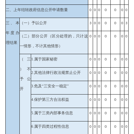
二、上年结转政府信息公开申请数量
0
0
0
0
0
0
0
三、本
（一）予以公开
3
0
0
0
0
0
3
年度办
（二）部分公开
（区分处理的，只计这
0
0
0
0
0
0
0
理结果
一情形，不计其他情形）
（三
1.属于国家秘密
0
0
0
0
0
0
0
）不
2.其他法律行政法规禁止公开
0
0
0
0
0
0
0
予公
3.危及“三安全一稳定”
0
0
0
0
0
0
0
开
4.保护第三方合法权益
0
0
0
0
0
0
0
5.属于三类内部事务信息
0
0
0
0
0
0
0
6.属于四类过程性信息
0
0
0
0
0
0
0