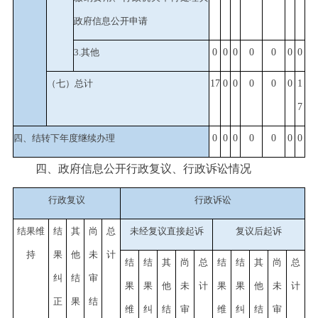
政府信息公开申请
3.其他
0
0
0
0
0
0
0
（七）总计
17
0
0
0
0
0
1
7
四、结转下年度继续办理
0
0
0
0
0
0
0
四、政府信息公开行政复议、行政诉讼情况
行政复议
行政诉讼
结果维
结
其
尚
总
未经复议直接起诉
复议后起诉
持
果
他
未
计
结
结
其
尚
总
结
结
其
尚
总
纠
结
审
果
果
他
未
计
果
果
他
未
计
正
果
结
维
纠
结
审
维
纠
结
审