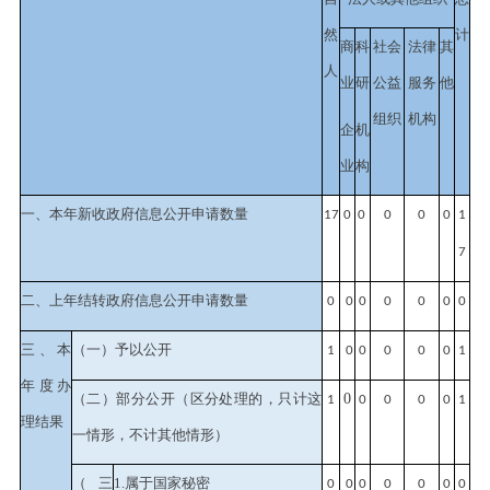
然
计
商
科
社会
法律
其
人
业
研
公益
服务
他
组织
机构
企
机
业
构
一、本年新收政府信息公开申请数量
17
0
0
0
0
0
1
7
二、上年结转政府信息公开申请数量
0
0
0
0
0
0
0
三、本
（一）予以公开
1
0
0
0
0
0
1
年度办
（二）部分公开
（区分处理的，只计这
0
1
0
0
0
0
1
理结果
一情形，不计其他情形）
（三
1.属于国家秘密
0
0
0
0
0
0
0