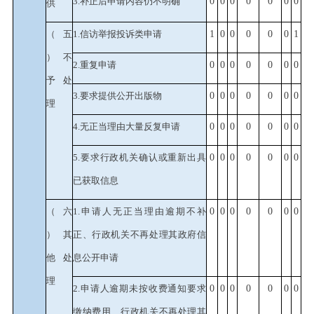
3.补正后申请内容仍不明确
0
0
0
0
0
0
0
供
（五
1.信访举报投诉类申请
1
0
0
0
0
0
1
）不
2.重复申请
0
0
0
0
0
0
0
予处
3.要求提供公开出版物
0
0
0
0
0
0
0
理
4.无正当理由大量反复申请
0
0
0
0
0
0
0
5.要求行政机关确认或重新出具
0
0
0
0
0
0
0
已获取信息
（六
1.申请人无正当理由逾期不补
0
0
0
0
0
0
0
）其
正、行政机关不再处理其政府信
他处
息公开申请
理
2.申请人逾期未按收费通知要求
0
0
0
0
0
0
0
缴纳费用、行政机关不再处理其