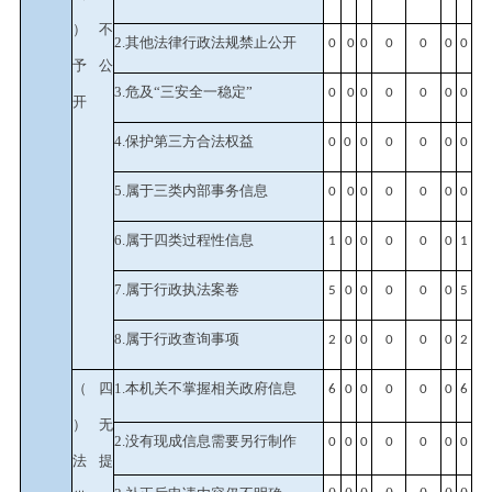
）不
2.其他法律行政法规禁止公开
0
0
0
0
0
0
0
予公
3.危及“三安全一稳定”
0
0
0
0
0
0
0
开
4.保护第三方合法权益
0
0
0
0
0
0
0
5.属于三类内部事务信息
0
0
0
0
0
0
0
6.属于四类过程性信息
1
0
0
0
0
0
1
7.属于行政执法案卷
5
0
0
0
0
0
5
8.属于行政查询事项
2
0
0
0
0
0
2
（四
1.本机关不掌握相关政府信息
6
0
0
0
0
0
6
）无
2.没有现成信息需要另行制作
0
0
0
0
0
0
0
法提