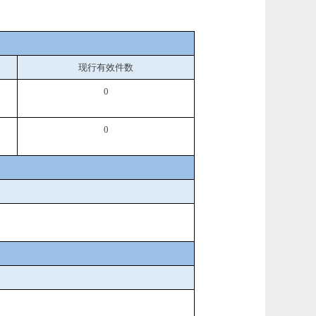
现行有效件
数
0
0