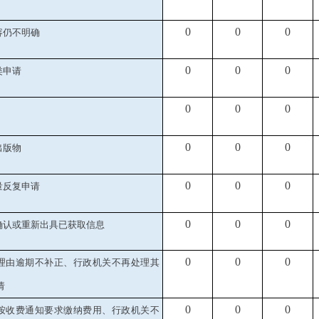
0
0
0
容仍不明确
0
0
0
类申请
0
0
0
0
0
0
出版物
0
0
0
量反复申请
0
0
0
关确认或重新出具已获取信息
0
0
0
当理由逾期不补正、行政机关不再处理其
请
0
0
0
未按收费通知要求缴纳费用、行政机关不