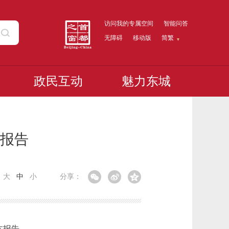
访问我的专属空间
智能问答
无障碍
移动版
简繁
政民互动
魅力东城
度报告
：
大
中
小
分享：
本报告。