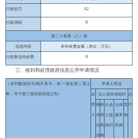
行政处罚
8
2
0
行政强制
第二十条第（八）项
信息内容
本年收费金额（单位：万元）
0
行政事业性收费
三、收到和处理政府信息公开申请情况
（本列数据的勾稽关系为：第一项加第二项之
申请人情况
和，等于第三项加第四项之和）
自
法人或其他组织
总
然
计
商
科
社会
法律
其
人
业
研
公益
服务
他
企
机
组织
机构
业
构