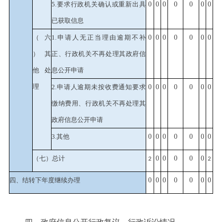
5.要求行政机关确认或重新出具
0
0
0
0
0
0
0
已获取信息
（六
1.申请人无正当理由逾期不补
0
0
0
0
0
0
0
）其
正、行政机关不再处理其政府信
他处
息公开申请
理
2.申请人逾期未按收费通知要求
0
0
0
0
0
0
0
缴纳费用、行政机关不再处理其
政府信息公开申请
3.其他
0
0
0
0
0
0
0
（七）总计
0
0
0
0
0
2
2
四、结转下年度继续办理
0
0
0
0
0
0
0