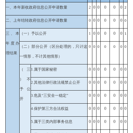
一、本年新收政府信息公开申请数量
2
0
0
0
0
0
2
二、上年结转政府信息公开申请数量
0
0
0
0
0
0
0
三、本
（一）予以公开
1
0
0
0
0
0
1
年度办
（二）部分公开
（区分处理的，只计这
0
0
0
0
0
0
0
理结果
一情形，不计其他情形）
（三
1.属于国家秘密
0
0
0
0
0
0
0
）不
2.其他法律行政法规禁止公开
0
0
0
0
0
0
0
予公
3.危及“三安全一稳定”
0
0
0
0
0
0
0
开
4.保护第三方合法权益
0
0
0
0
0
0
0
5.属于三类内部事务信息
0
0
0
0
0
0
0