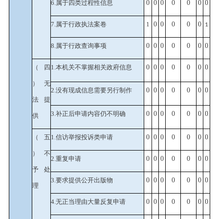
6.属于四类过程性信息
0
0
0
0
0
0
0
7.属于行政执法案卷
1
0
0
0
0
0
1
8.属于行政查询事项
0
0
0
0
0
0
0
（四
1.本机关不掌握相关政府信息
0
0
0
0
0
0
0
）无
2.没有现成信息需要另行制作
0
0
0
0
0
0
0
法提
3.补正后申请内容仍不明确
0
0
0
0
0
0
0
供
（五
1.信访举报投诉类申请
0
0
0
0
0
0
0
）不
2.重复申请
0
0
0
0
0
0
0
予处
3.要求提供公开出版物
0
0
0
0
0
0
0
理
4.无正当理由大量反复申请
0
0
0
0
0
0
0