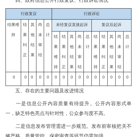
四、政府信息公开行政复议、行政诉讼情况
行政复议
行政诉讼
结果维
结
其
尚
总
未经复议直接起诉
复议后起诉
持
果
他
未
计
结
结
其
尚
总
结
结
其
尚
总
纠
结
审
果
果
他
未
计
果
果
他
未
计
正
果
结
维
纠
结
审
维
纠
结
审
持
正
果
结
持
正
果
结
0
0
0
0
0
0
0
0
0
0
0
0
0
0
0
五、存在的主要问题及改进情况
一是信息公开内容质量有待提升。公开内容形式单
一，缺乏特色亮点与针对性，公众参与度不高。
二是信息发布管理需进一步规范。发布前审核把关不
够严格，质量管控、保密审查等环节仍需加强。