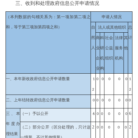
三、收到和处理政府信息公开申请情况
（本列数据的勾稽关系为：第一项加第二项之
申请人情况
和，等于第三项加第四项之和）
自
法人或其他组织
总
然
计
商
科
社会
法律
其
人
业
研
公益
服务
他
企
机
组织
机构
业
构
一、本年新收政府信息公开申请数量
1
0
0
0
0
0
1
2
2
二、上年结转政府信息公开申请数量
0
0
0
0
0
0
0
三、本
（一）予以公开
6
6
0
0
0
0
0
年度办
（二）部分公开
（区分处理的，只计这
2
2
0
0
0
0
0
理结果
一情形，不计其他情形）