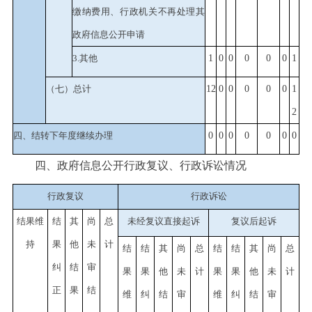
缴纳费用、行政机关不再处理其
政府信息公开申请
3.其他
1
0
0
0
0
0
1
（七）总计
12
0
0
0
0
0
1
2
四、结转下年度继续办理
0
0
0
0
0
0
0
四、政府信息公开行政复议、行政诉讼情况
行政复议
行政诉讼
结果维
结
其
尚
总
未经复议直接起诉
复议后起诉
持
果
他
未
计
结
结
其
尚
总
结
结
其
尚
总
纠
结
审
果
果
他
未
计
果
果
他
未
计
正
果
结
维
纠
结
审
维
纠
结
审