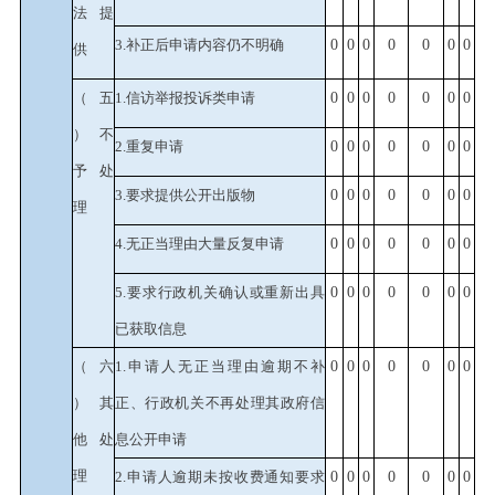
法提
3.补正后申请内容仍不明确
0
0
0
0
0
0
0
供
（五
1.信访举报投诉类申请
0
0
0
0
0
0
0
）不
2.重复申请
0
0
0
0
0
0
0
予处
3.要求提供公开出版物
0
0
0
0
0
0
0
理
4.无正当理由大量反复申请
0
0
0
0
0
0
0
5.要求行政机关确认或重新出具
0
0
0
0
0
0
0
已获取信息
（六
1.申请人无正当理由逾期不补
0
0
0
0
0
0
0
）其
正、行政机关不再处理其政府信
他处
息公开申请
理
2.申请人逾期未按收费通知要求
0
0
0
0
0
0
0