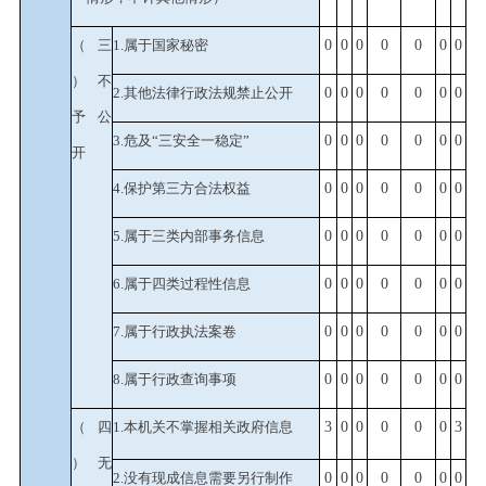
（三
1.属于国家秘密
0
0
0
0
0
0
0
）不
2.其他法律行政法规禁止公开
0
0
0
0
0
0
0
予公
3.危及“三安全一稳定”
0
0
0
0
0
0
0
开
4.保护第三方合法权益
0
0
0
0
0
0
0
5.属于三类内部事务信息
0
0
0
0
0
0
0
6.属于四类过程性信息
0
0
0
0
0
0
0
7.属于行政执法案卷
0
0
0
0
0
0
0
8.属于行政查询事项
0
0
0
0
0
0
0
（四
1.本机关不掌握相关政府信息
3
0
0
0
0
0
3
）无
2.没有现成信息需要另行制作
0
0
0
0
0
0
0