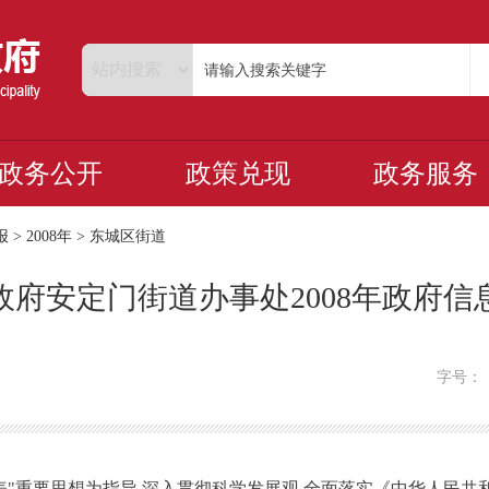
政务公开
政策兑现
政务服务
报
>
2008年
>
东城区街道
府安定门街道办事处2008年政府
字号
表
"
重要思想为指导,深入贯彻科学发展观,全面落实《中华人民共