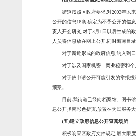
街道按照区政府要求,对
2003
年以来
公开的信息
18
条,确定为不予公开的信息
责人开会研究,对于
3
月
1
日以后生成的政
人员将信息放在网上公开,同时编写目录
对于新近形成的政府信息,纳入到
对于涉及国家机密、商业秘密和个
对于
依申请公开可能引发的举报投
预案。
目前,我街道已经向档案馆、图书馆
息公开指南彩色折页,放置在为民服务
(五)建立政府信息公开查阅场所
积极响应区政府文件规定,最大限