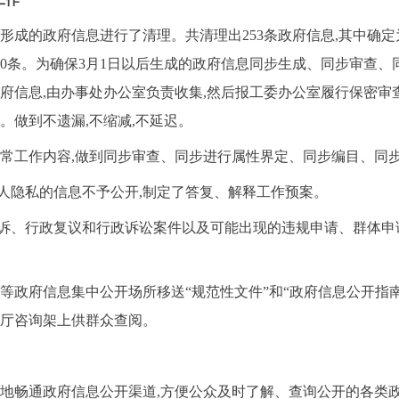
形成的政府信息进行了清理。共清理出
253
条政府信息,其中确
0
条。为确保
3
月
1
日以后生成的政府信息同步生成、同步审查、
府信息,由办事处办公室负责收集,然后报工委办公室履行保密审查
。做到不遗漏,不缩减,不延迟。
日常工作内容,做到同步审查、同步进行属性界定、同步编目、同
人隐私的信息不予公开,制定了答复、解释工作预案。
诉、行政复议和行政诉讼案件以及可能出现的违规申请、群体申
等政府信息集中公开场所移送“规范性文件”和“政府信息公开指
大厅咨询架上供群众查阅。
度地畅通政府信息公开渠道,方便公众及时了解、查询公开的各类