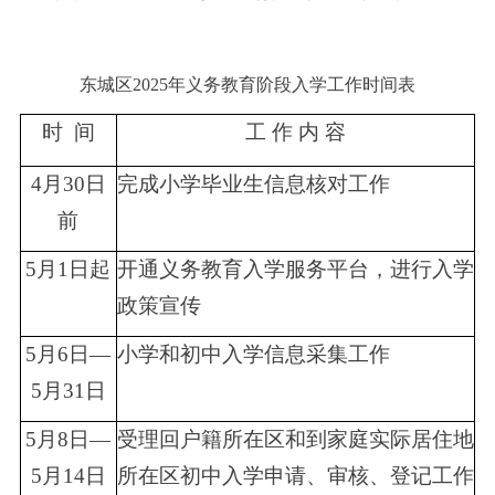
东城区2025年义务教育阶段入学工作时间表
时
间
工
作
内
容
4
月
30
日
完成小学毕业生信息核对工作
前
5
月
1
日起
开通义务教育入学服务平台，进行入学
政策宣传
5
月
6
日
—
小学和初中入学信息采集工作
5
月
31
日
5
月
8
日
—
受理回户籍所在区和到家庭实际居住地
5
月
14
日
所在区初中入学申请、审核、登记工作