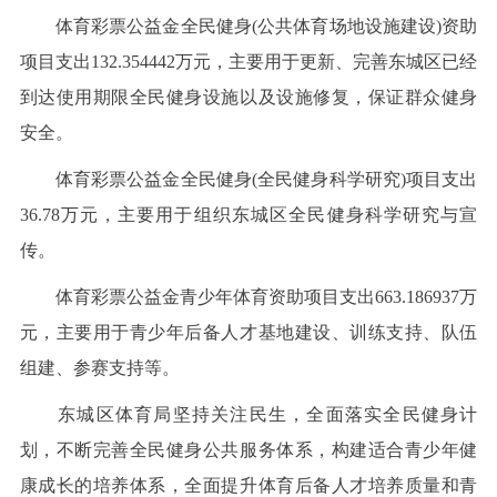
体育彩票公益金全民健身(公共体育场地设施建设)资助
项目支出132.354442万元，主要用于更新、完善东城区已经
到达使用期限全民健身设施以及设施修复，保证群众健身
安全。
体育彩票公益金全民健身(全民健身科学研究)项目支出
36.78万元，主要用于组织东城区全民健身科学研究与宣
传。
体育彩票公益金青少年体育资助项目支出663.186937万
元，主要用于青少年后备人才基地建设、训练支持、队伍
组建、参赛支持等。
东城区体育局坚持关注民生，全面落实全民健身计
划，不断完善全民健身公共服务体系，构建适合青少年健
康成长的培养体系，全面提升体育后备人才培养质量和青