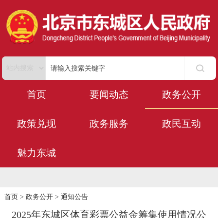
首页
要闻动态
政务公开
政策兑现
政务服务
政民互动
魅力东城
首页
>
政务公开
>
通知公告
2025年东城区体育彩票公益金筹集使用情况公