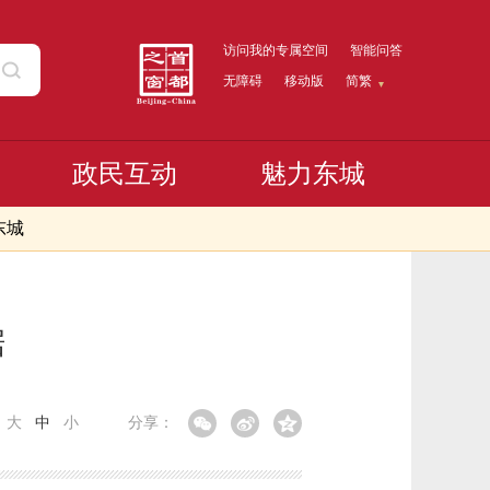
访问我的专属空间
智能问答
无障碍
移动版
简繁
政民互动
魅力东城
东城
据
：
大
中
小
分享：