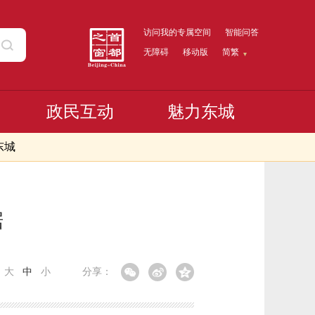
访问我的专属空间
智能问答
无障碍
移动版
简繁
政民互动
魅力东城
东城
据
：
大
中
小
分享：