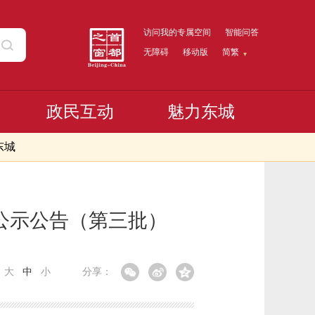
访问我的专属空间
智能问答
无障碍
移动版
简繁
政民互动
魅力东城
东城
员公示公告（第三批）
：
大
中
小
分享：