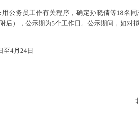
录用公务员工作有关程序，确定
孙晓倩
等
18
名同
附后）
，公示期为
5
个工作日。公示期间，如对
日至
4
月
24
日