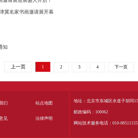
画邀请展巡展盛大开启！
京津冀名家书画邀请展开幕
通知
上一页
1
2
3
4
下一页
地址：北京市东城区水道子胡同15
我们
站点地图
邮政编码：100062
意见
法律声明
网站技术服务电话：010-88511155-