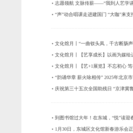
志愿领航 文脉传薪——“我到人艺学
“声”动合唱课走进建国门 “大咖”来
文化馆月丨“一曲钗头凤，千古断肠
文化馆月丨【艺享成长】以画为媒绘运
文化馆月丨【艺+1展览】不忘初心 
“韵诵华章 薪火咏相传” 2025年
庆祝第三十五次全国助残日 “京津冀
到图书馆过大年！在东城，“悦”读迎
1月30日，东城区文化馆新春游乐会