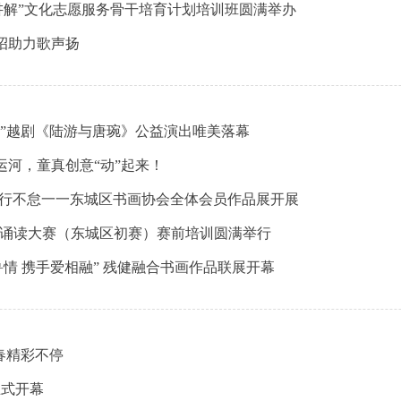
讲解”文化志愿服务骨干培育计划培训班圆满举办
支招助力歌声扬
声”越剧《陆游与唐琬》公益演出唯美落幕
河，童真创意“动”起来！
笃行不怠一一东城区书画协会全体会员作品展开展
北京市诵读大赛（东城区初赛）赛前培训圆满举行
鲁情 携手爱相融” 残健融合书画作品联展开幕
春精彩不停
正式开幕