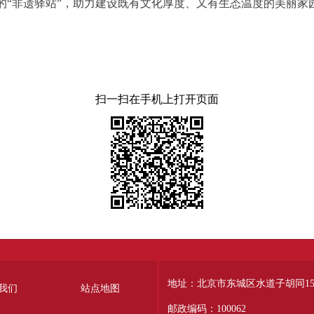
的“非遗驿站”，助力建设既有文化厚度、又有生态温度的美丽家
扫一扫在手机上打开页面
地址：北京市东城区水道子胡同15
我们
站点地图
邮政编码：100062