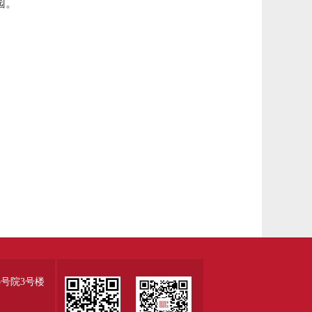
园。
号院3号楼