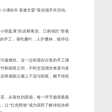
小满祈丰 喜逢甘霖”蚕丝扇手作活动。
得盈满”的农耕寓意、江南地区“祭蚕
单的手工，蚕吃桑叶、人护桑林，循环往
匀速缠丝。这一过程源自古老的手工缫
与竹制扇骨之间，不时交流绕丝角度与发
者还将扇面点缀上干花与彩线，赋予传统
茧，从蚕丝到团扇，每一环节都承载着
，让“红色阵地”成为居民了解传统农耕