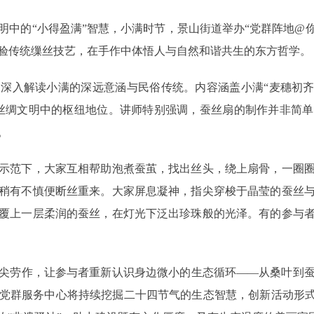
的“小得盈满”智慧，小满时节，景山街道举办“党群阵地@你 
验传统缫丝技艺，在手作中体悟人与自然和谐共生的东方哲学。
入解读小满的深远意涵与民俗传统。内容涵盖小满“麦穗初齐小
丝绸文明中的枢纽地位。讲师特别强调，蚕丝扇的制作并非简
。
范下，大家互相帮助泡煮蚕茧，找出丝头，绕上扇骨，一圈圈
稍有不慎便断丝重来。大家屏息凝神，指尖穿梭于晶莹的蚕丝
覆上一层柔润的蚕丝，在灯光下泛出珍珠般的光泽。有的参与
劳作，让参与者重新认识身边微小的生态循环——从桑叶到蚕
党群服务中心将持续挖掘二十四节气的生态智慧，创新活动形式