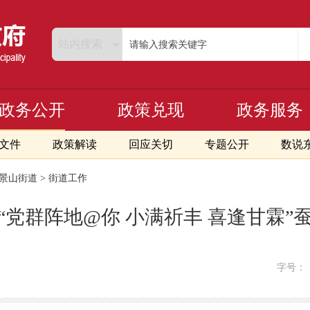
政务公开
政策兑现
政务服务
文件
政策解读
回应关切
专题公开
数说
景山街道
>
街道工作
“党群阵地@你 小满祈丰 喜逢甘霖”
字号