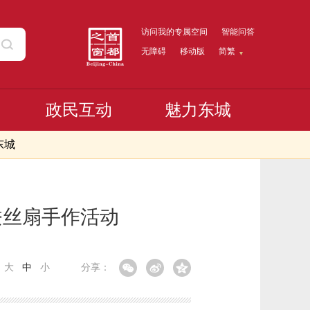
访问我的专属空间
智能问答
无障碍
移动版
简繁
政民互动
魅力东城
东城
蚕丝扇手作活动
：
大
中
小
分享：