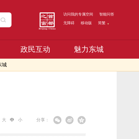
访问我的专属空间
智能问答
无障碍
移动版
简繁
政民互动
魅力东城
东城
：
大
中
小
分享：