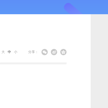
：
大
中
小
分享：