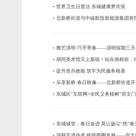
世界卫生日普法 东城健康梦共筑
北新桥街道与中碳航投新能源集团有
雅艺清明·巧手寄春——清明假期三
胡同美术馆又上新啦！站在画框前，猜
提升首办效能 筑牢为民服务根基
乐享新桥·春日映像——北新桥街道
东城区“互联网+全民义务植树”崇文
东城城管：春日奋进 莫让扬尘“扰”春
深耕非遗传承 赋能商圈发展——崇