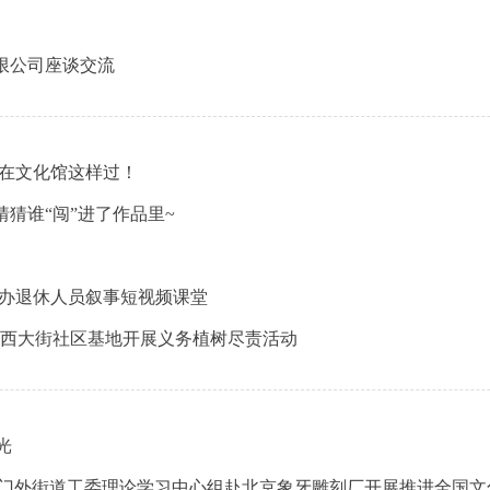
限公司座谈交流
天在文化馆这样过！
猜谁“闯”进了作品里~
开办退休人员叙事短视频课堂
门西大街社区基地开展义务植树尽责活动
光
文门外街道工委理论学习中心组赴北京象牙雕刻厂开展推进全国文