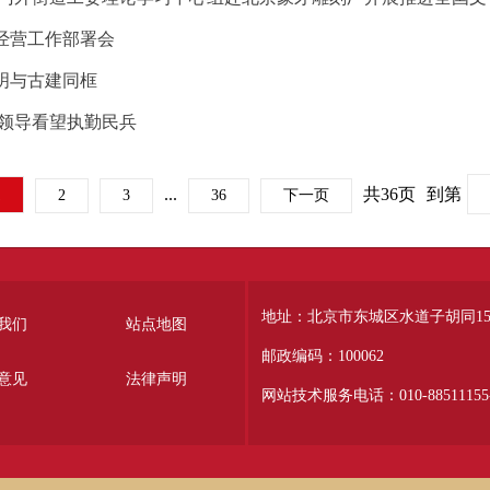
范经营工作部署会
明与古建同框
道领导看望执勤民兵
1
...
共36页
到第
2
3
36
下一页
地址：北京市东城区水道子胡同15
我们
站点地图
邮政编码：100062
意见
法律声明
网站技术服务电话：010-88511155-