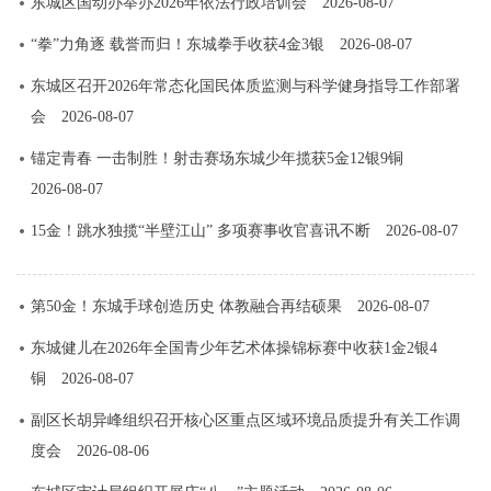
东城区国动办举办2026年依法行政培训会
2026-08-07
“拳”力角逐 载誉而归！东城拳手收获4金3银
2026-08-07
东城区召开2026年常态化国民体质监测与科学健身指导工作部署
会
2026-08-07
锚定青春 一击制胜！射击赛场东城少年揽获5金12银9铜
2026-08-07
15金！跳水独揽“半壁江山” 多项赛事收官喜讯不断
2026-08-07
第50金！东城手球创造历史 体教融合再结硕果
2026-08-07
东城健儿在2026年全国青少年艺术体操锦标赛中收获1金2银4
铜
2026-08-07
副区长胡异峰组织召开核心区重点区域环境品质提升有关工作调
度会
2026-08-06