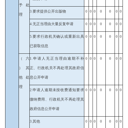
予处
3.要求提供公开出版物
0
0
0
0
0
0
0
理
4.无正当理由大量反复申请
0
0
0
0
0
0
0
5.要求行政机关确认或重新出具
0
0
0
0
0
0
0
已获取信息
（六
1.申请人无正当理由逾期不补
0
0
0
0
0
0
0
）其
正、行政机关不再处理其政府信
他处
息公开申请
理
2.申请人逾期未按收费通知要求
0
0
0
0
0
0
0
缴纳费用、行政机关不再处理其
政府信息公开申请
3.其他
0
0
0
0
0
0
0