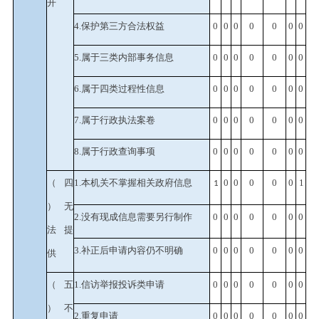
开
4.保护第三方合法权益
0
0
0
0
0
0
0
5.属于三类内部事务信息
0
0
0
0
0
0
0
6.属于四类过程性信息
0
0
0
0
0
0
0
7.属于行政执法案卷
0
0
0
0
0
0
0
8.属于行政查询事项
0
0
0
0
0
0
0
（四
1.本机关不掌握相关政府信息
0
0
0
0
0
1
1
）无
2.没有现成信息需要另行制作
0
0
0
0
0
0
0
法提
3.补正后申请内容仍不明确
0
0
0
0
0
0
0
供
（五
1.信访举报投诉类申请
0
0
0
0
0
0
0
）不
2.重复申请
0
0
0
0
0
0
0