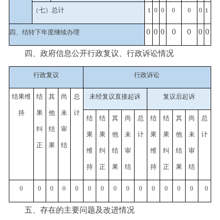
（七）总计
0
0
0
0
0
1
1
0
0
0
0
0
0
0
四、结转下年度继续办理
四、政府信息公开行政复议、行政诉讼情况
行政复议
行政诉讼
结果维
结
其
尚
总
未经复议直接起诉
复议后起诉
持
果
他
未
计
结
结
其
尚
总
结
结
其
尚
总
纠
结
审
果
果
他
未
计
果
果
他
未
计
正
果
结
维
纠
结
审
维
纠
结
审
持
正
果
结
持
正
果
结
0
0
0
0
0
0
0
0
0
0
0
0
0
0
0
五、存在的主要问题及改进情况