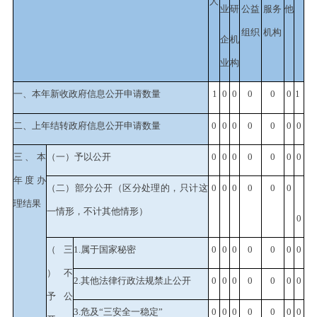
人
业
研
公益
服务
他
组织
机构
企
机
业
构
一、本年新收政府信息公开申请数量
1
0
0
0
0
0
1
二、上年结转政府信息公开申请数量
0
0
0
0
0
0
0
三、本
（一）予以公开
0
0
0
0
0
0
0
年度办
（二）部分公开
（区分处理的，只计这
0
0
0
0
0
0
理结果
一情形，不计其他情形）
0
（三
1.属于国家秘密
0
0
0
0
0
0
0
）不
2.其他法律行政法规禁止公开
0
0
0
0
0
0
0
予公
3.危及“三安全一稳定”
0
0
0
0
0
0
0