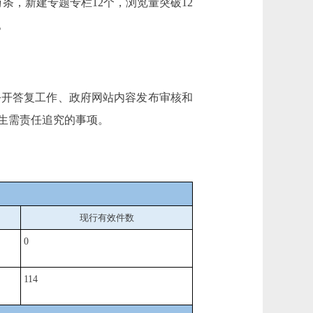
万条，新建专题专栏12个，浏览量突破12
。
公开答复工作、政府网站内容发布审核和
生需责任追究的事项。
现行有效件
数
0
114