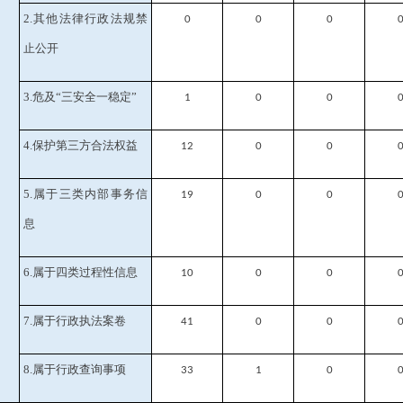
2.其他法律行政法规禁
0
0
0
止公开
3.危及“三安全一稳定”
1
0
0
4.保护第三方合法权益
12
0
0
5.属于三类内部事务信
19
0
0
息
6.属于四类过程性信息
10
0
0
7.属于行政执法案卷
41
0
0
8.属于行政查询事项
33
1
0