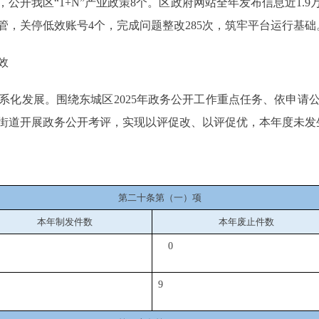
公开我区“1+N”产业政策8个。区政府网站全年发布信息近1.9
监管，关停低效账号4个，完成问题整改285次，筑牢平台运行基础
效
发展。围绕东城区2025年政务公开工作重点任务、依申请
街道开展政务公开考评，实现以评促改、以评促优，本年度未发
第二十条第（一）项
本年制发件数
本年废止件数
0
9