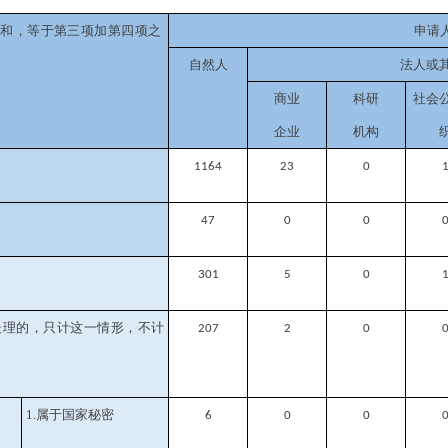
之和，等于第三项加第四项之
申请
自然人
法人或
商业
科研
社会
企业
机构
1164
23
0
47
0
0
301
5
0
处理的，只计这一情形，不计
207
2
0
1.属于国家秘密
6
0
0