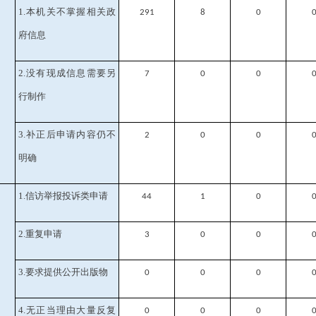
1.本机关不掌握相关政
291
8
0
府信息
2.没有现成信息需要另
7
0
0
行制作
3.补正后申请内容仍不
2
0
0
明确
1.信访举报投诉类申请
44
1
0
2.重复申请
3
0
0
3.要求提供公开出版物
0
0
0
4.无正当理由大量反复
0
0
0