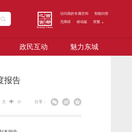
访问我的专属空间
智能问答
无障碍
移动版
简繁
政民互动
魅力东城
度报告
：
大
中
小
分享：
制本报告。