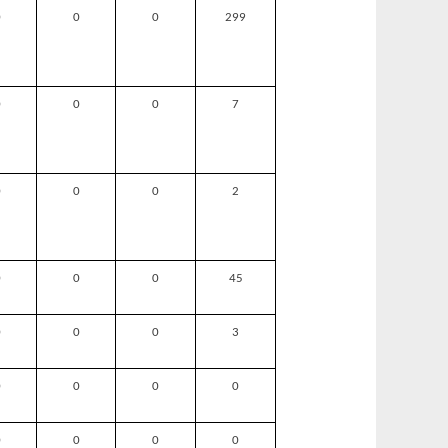
0
0
0
299
0
0
0
7
0
0
0
2
0
0
0
45
0
0
0
3
0
0
0
0
0
0
0
0