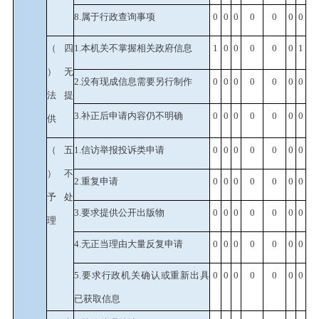
8.
属于行政查询事项
0
0
0
0
0
0
0
（四
1.
本机关不掌握相关政府信息
1
0
0
0
0
0
1
）无
2.
没有现成信息需要另行制作
0
0
0
0
0
0
0
法提
3.
补正后申请内容仍不明确
0
0
0
0
0
0
0
供
（五
1.
信访举报投诉类申请
0
0
0
0
0
0
0
）不
2.
重复申请
0
0
0
0
0
0
0
予处
3.
要求提供公开出版物
0
0
0
0
0
0
0
理
4.
无正当理由大量反复申请
0
0
0
0
0
0
0
5.
要求行政机关确认或重新出具
0
0
0
0
0
0
0
已获取信息