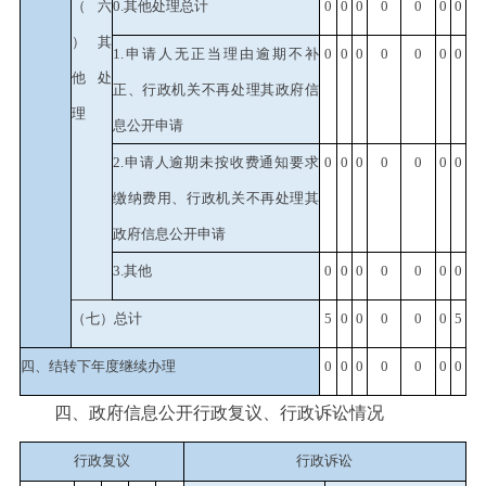
（六
0.
其他处理总计
0
0
0
0
0
0
0
）其
1.
申请人无正当理由逾期不补
0
0
0
0
0
0
0
他处
正、行政机关不再处理其政府信
理
息公开申请
2.
申请人逾期未按收费通知要求
0
0
0
0
0
0
0
缴纳费用、行政机关不再处理其
政府信息公开申请
3.
其他
0
0
0
0
0
0
0
（七）总计
5
0
0
0
0
0
5
四、结转下年度继续办理
0
0
0
0
0
0
0
四、政府信息公开行政复议、行政诉讼情况
行政复议
行政诉讼