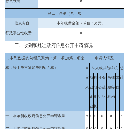
行政强制
0
第二十条第（八）项
信息内容
本年收费金额（单位：万元）
行政事业性收费
0
三、收到和处理政府信息公开申请情况
（
本列数据的勾稽关系为：第一项加第二项之
申请人情况
和，等于第三项加第四项之和）
自
法人或其他组织
总
然
计
商
科
社会
法律
其
人
业
研
公益
服务
他
企
机
组织
机构
业
构
一、本年新收政府信息公开申请数量
5
0
0
0
0
0
5
二、上年结转政府信息公开申请数量
0
0
0
0
0
0
0