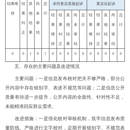
结果维
结
其
尚
总
未经复议直接起诉
复议后起诉
持
果
他
未
计
结
结
其
尚
总
结
结
其
尚
总
纠
结
审
果
果
他
未
计
果
果
他
未
计
正
果
结
维
纠
结
审
维
纠
结
审
持
正
果
结
持
正
果
结
0
0
1
0
1
0
0
0
0
0
0
0
0
0
0
五、存在的主要问题及改进情况
主要问题：一是信息发布校对把关不够严格，部分公
开内容中存在错别字、表述不规范等问题；二是信息公开
质量有待进一步提升，公开内容的全面性、针对性不足，
未能精准回应群众需求。
改进措施：一是强化校对审核机制，筑牢信息发布质
量防线。严格进行文字校对，定期开展错别字、不规范表