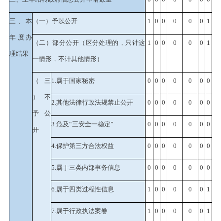
三、本
（一）予以公开
1
0
0
0
0
0
1
年度办
（二）部分公开（区分处理的，只计这
1
0
0
0
0
0
1
理结果
一情形，不计其他情形）
（三
1.
属于国家秘密
0
0
0
0
0
0
0
）不
2.
其他法律行政法规禁止公开
0
0
0
0
0
0
0
予公
3.
危及
“
三安全一稳定
”
0
0
0
0
0
0
0
开
4.
保护第三方合法权益
0
0
0
0
0
0
0
5.
属于三类内部事务信息
0
0
0
0
0
0
0
6.
属于四类过程性信息
1
0
0
0
0
0
1
7.
属于行政执法案卷
1
0
0
0
0
0
1