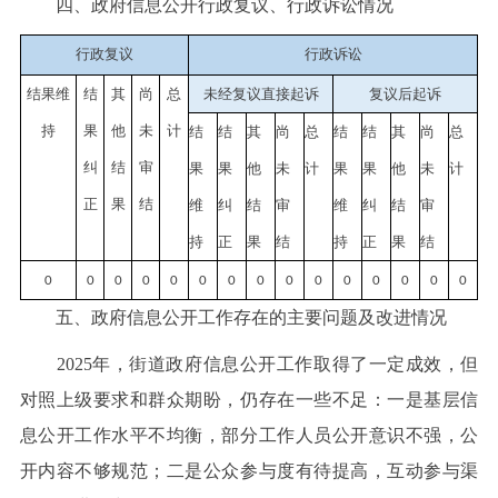
四、政府信息公开行政复议、行政诉讼情况
行政复议
行政诉讼
结果维
结
其
尚
总
未经复议直接起诉
复议后起诉
持
果
他
未
计
结
结
其
尚
总
结
结
其
尚
总
纠
结
审
果
果
他
未
计
果
果
他
未
计
正
果
结
维
纠
结
审
维
纠
结
审
持
正
果
结
持
正
果
结
0
0
0
0
0
0
0
0
0
0
0
0
0
0
0
五、政府信息公开工作存在的主要问题及改进情况
2025年，街道政府信息公开工作取得了一定成效，但
对照上级要求和群众期盼，仍存在一些不足：一是基层信
息公开工作水平不均衡，部分工作人员公开意识不强，公
开内容不够规范；二是公众参与度有待提高，互动参与渠