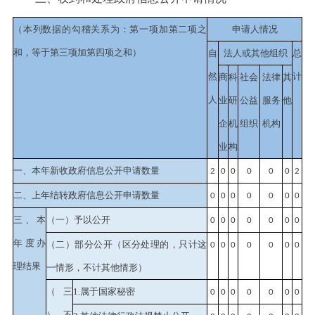
（本列数据的勾稽关系为：第一项加第二项之
申请人情况
和，等于第三项加第四项之和）
自
法人或其他组织
总
然
计
商
科
社会
法律
其
人
业
研
公益
服务
他
企
机
组织
机构
业
构
一、本年新收政府信息公开申请数量
2
0
0
0
0
0
2
二、上年结转政府信息公开申请数量
0
0
0
0
0
0
0
三、本
（一）予以公开
0
0
0
0
0
0
0
年度办
（二）部分公开
（区分处理的，只计这
0
0
0
0
0
0
0
理结果
一情形，不计其他情形）
（三
1.属于国家秘密
0
0
0
0
0
0
0
）不