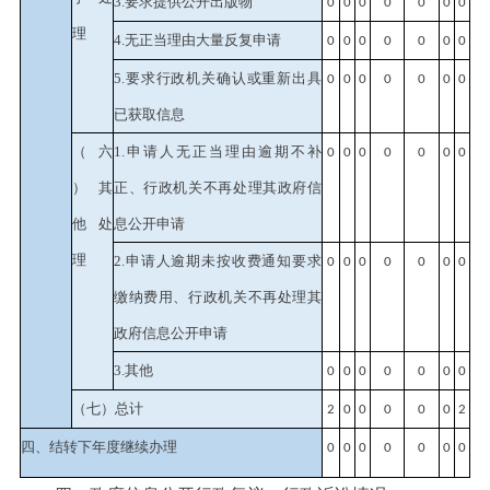
3.要求提供公开出版物
0
0
0
0
0
0
0
理
4.无正当理由大量反复申请
0
0
0
0
0
0
0
5.要求行政机关确认或重新出具
0
0
0
0
0
0
0
已获取信息
（六
1.申请人无正当理由逾期不补
0
0
0
0
0
0
0
）其
正、行政机关不再处理其政府信
他处
息公开申请
理
2.申请人逾期未按收费通知要求
0
0
0
0
0
0
0
缴纳费用、行政机关不再处理其
政府信息公开申请
3.其他
0
0
0
0
0
0
0
（七）总计
2
0
0
0
0
0
2
四、结转下年度继续办理
0
0
0
0
0
0
0