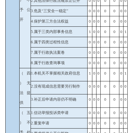
2.其他法律行政法规禁止公开
0
0
0
0
0
0
0
予公
3.危及“三安全一稳定”
0
0
0
0
0
0
0
开
4.保护第三方合法权益
0
0
0
0
0
0
0
5.属于三类内部事务信息
1
0
0
0
0
0
1
6.属于四类过程性信息
0
0
0
0
0
0
0
7.属于行政执法案卷
0
0
0
0
0
0
0
8.属于行政查询事项
0
0
0
0
0
0
0
（四
1.本机关不掌握相关政府信息
1
0
0
0
0
0
1
）无
2.没有现成信息需要另行制作
0
0
0
0
0
0
0
法提
3.补正后申请内容仍不明确
0
0
0
0
0
0
0
供
（五
1.信访举报投诉类申请
0
0
0
0
0
0
0
）不
2.重复申请
0
0
0
0
0
0
0
予处