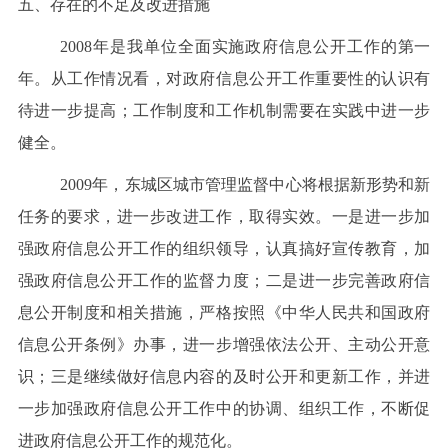
五、
存在的不足及
改进措施
2008年是我单位全面实施政府信息公开工作的第一
年。从工作
情况看，对政府信息公开工作重要性的认识有
待进一步提高；工作
制度和工作机制需要在实践中进一步
健全。
2009年，东城区城市管理监督中心将根据新形势和新
任务的要求，进一步改进工作，取得实效。
一是进一步加
强政府
信息
公开工作的组织领导，认真搞好宣传教育，
加
强
政府
信息
公开
工作
的监督力度
；
二是进一步完善政府
信
息
公开制度和相关措施，严格按照《中华人民共和国政府
信息公开条例》办事，进一步增强依法公开
、
主动公开意
识
；三是继续做好信息
内容
的及时公开和更新工作，并进
一步加强
政府
信息
公开工作
中的
协调
、
组织
工作，不断促
进政府信息公开工作的
规范
化
。