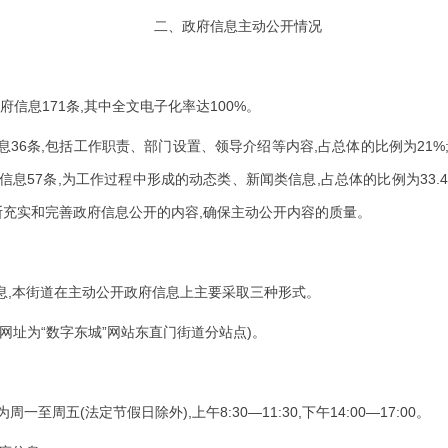
二、政府信息主动公开情况
171
,
100%
府信息
条
其中全文电子化率达
。
36
,
,
21%
息
条
包括工作职责、部门设置、领导介绍等内容
占总体的比例为
57
,
,
33.
信息
条
为工作过程中形成的动态类、新闻类信息
占总体的比例为
,
断充实和完善政府信息公开的内容
确保主动公开内容的质量。
,
息
本街道在主动公开政府信息上主要采取三种形式。
“
”
)
网址为
数字东城
网站东直门街道分站点
。
(
),
8:30—11:30,
14:00—17:00
为周一至周五
法定节假日除外
上午
下午
。