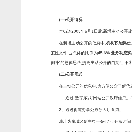
(
)
一
公开情况
2008
5
1
,
本街道
年
月
日后
新增主动公开政
,
在新增主动公开的信息中
机构职能类
信
,
45.6%;
范性文件
占总体的比例为
业务动态类
”
,
,
例外
的总体思路
提高主动公开的自觉性
不
(
)
二
公开形式
,
在主动公开的信息中
为方便公众了解信
1
“
”
(
、通过
数字东城
网站公开政府信息。
2
、通过街道办事处政务大厅查阅。
67
;
地址为东城区新中街一条
号
开放时间