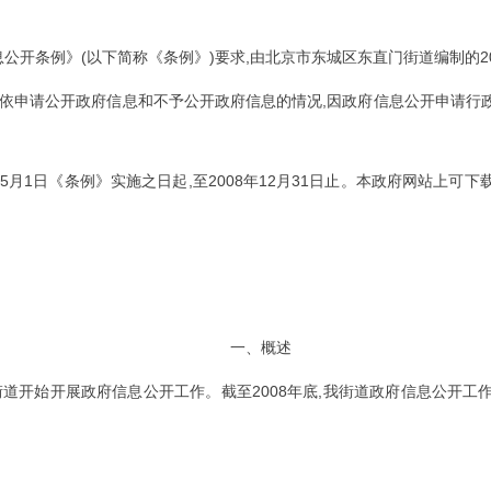
(
)
,
2
息公开条例》
以下简称《条例》
要求
由北京市东城区东直门街道编制的
,
依申请公开政府信息和不予公开政府信息的情况
因政府信息公开申请行
5
1
,
2008
12
31
月
日《条例》实施之日起
至
年
月
日止。本政府网站
上可下
一、概述
2008
,
街道开始开展政府信息公开工作。截至
年底
我街道政府信息公开工