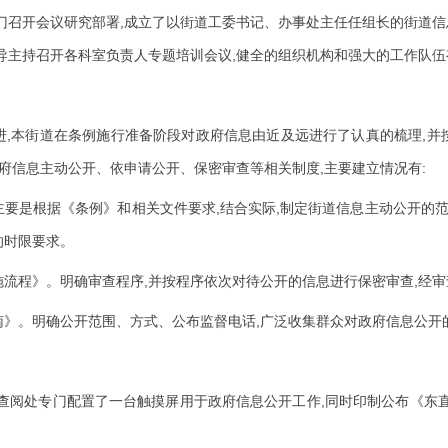
,
门召开会议研究部署
成立了以街道工委书记、办事处主任任组长的街道信
,
导主持召开各科室负责人专题培训会议
健全的组织机构和强大的工作队伍
,
,
进
本街道在条例施行准备阶段对政府信息由近及远进行了认真的梳理
并
,
:
府信息主动公开、依申请公开、保密审查等相关制度
主要建立情况有
,
,
主要是根据《条例》和相关文件要求
结合实际
制定街道信息主动公开的
的时限要求。
,
,
施流程》。明确审查程序
并按程序依次对待公开的信息进行保密审查
经审
,
南》。明确公开范围、方式、公布监督电话
广泛收集群众对政府信息公开
,
查阅处专门配置了一台触摸屏用于政府信息公开工作
同时印制公布《东