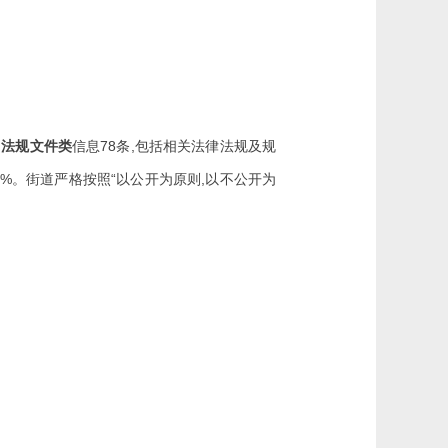
;
78
,
法规文件类
信息
条
包括相关法律法规及规
4%
“
,
。街道严格按照
以公开为原则
以不公开为