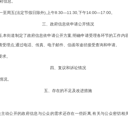
府信息。
(
),
8:30—11:30,
14:00—17:00
一至周五
法定节假日除外
上午
下午
。
三、政府信息依申请公开情况
,
,
面
本街道制定了政府信息依申请公开方案
明确申请受理各环节的工作内
;
请受理点
通过电话、传真、电子邮件、信函等途径接受查询和申请。
要求。
四、复议和诉讼情况
情况。
五、存在的不足及改进措施
,
关主动公开的政府信息与公众的需求还存在一些距离
有关与公众密切相