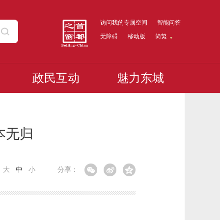
访问我的专属空间
智能问答
无障碍
移动版
简繁
政民互动
魅力东城
本无归
：
大
中
小
分享：