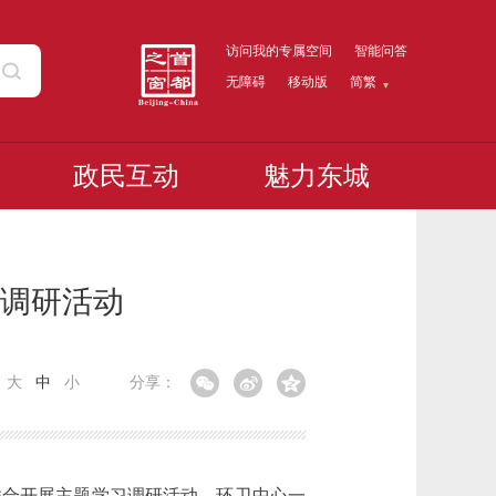
访问我的专属空间
智能问答
无障碍
移动版
简繁
政民互动
魅力东城
调研活动
：
大
中
小
分享：
合开展主题学习调研活动。环卫中心一