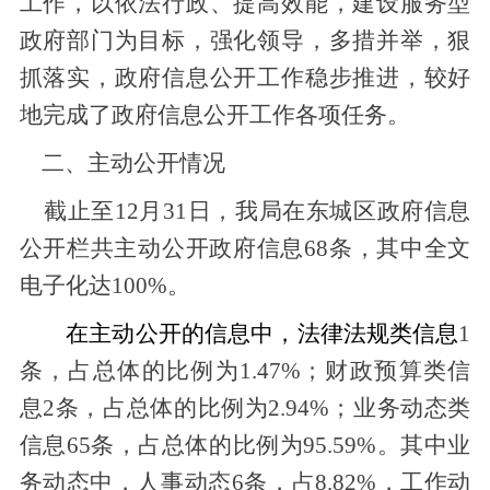
工作，以依法行政、提高效能，建设服务型
政府部门为目标，强化领导，多措并举，狠
抓落实，政府信息公开工作稳步推进，较好
地完成了政府信息公开工作各项任务。
二、
主动公开情况
截止至
12月31日，我局在
东城区政府信息
公开栏
共主动公开政府信息
68
条
，其中全文
电子化达
100%。
在主动公开的信息中，
法律法规
类信息
1
条，占总体的比例为
1.47
%；
财政预算类信
息
2条，占总体的比例为2.94%；
业务动态类
信息
65
条，占总体的比例为
9
5.59
%。
其中业
务动态中，人事动态
6条，占8.82%，工作动