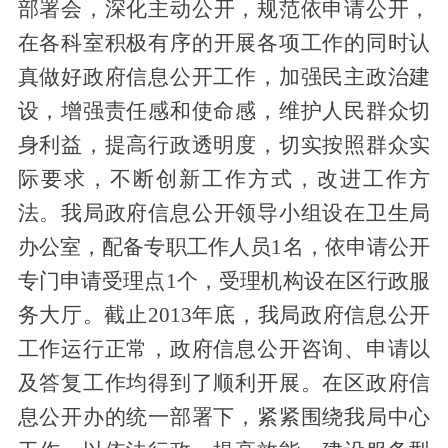
部署会
，
深化
主动公开，规范
依申请公开
，
在
各
科室
积极有序的开展各项工作
的同时
认
真做好政府信息公开工作
，加强民主政治建
设，增强责任感和使命感
，
维护人民群众切
身利益，提高行政透明度
，切实按照群众实
际要求，不断创新工作方式，改进工作方
法
。
我局
政府信息公开领导小组设在卫生局
办公室，
配备专职工作人员
1名，
依申请公开
专门申请受理点
1个
，受理机构设在区行政服
务大厅。截止
201
3
年底，我局政府信息公开
工作运行正常，政府信息公开咨询、申请以
及答复工作均得到了顺利开展。
在区政府信
息公开办的统一部署下，紧紧围绕我局中心