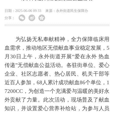
日期：2025-06-06 09:33
来源：永外街道民生保障办
分享：
为弘
扬无私奉献精神，全力保障临床用
血需求，推动地区无偿献血事业稳定发展，
5
月30日上午，永外街道开展“爱在永外 热血
传递”无偿献血公益活动。各驻街单位、爱心
企业、社区志愿者、
热心居民
、机关干部等
近
百人
参加，
68人累计成功献血86个单位，1
7200CC
，为
创造一个充满爱与温暖的美好
永
外贡献了力量
。
此次活动
，
现场普及了献血
知识，并设置爱心营养补给站，为参与人员