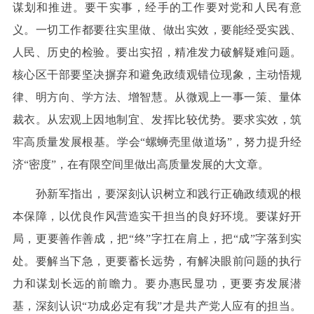
谋划和推进。要干实事，经手的工作要对党和人民有意
义。一切工作都要往实里做、做出实效，要能经受实践、
人民、历史的检验。要出实招，精准发力破解疑难问题。
核心区干部要坚决摒弃和避免政绩观错位现象，主动悟规
律、明方向、学方法、增智慧。从微观上一事一策、量体
裁衣。从宏观上因地制宜、发挥比较优势。要求实效，筑
牢高质量发展根基。学会“螺蛳壳里做道场”，努力提升经
济“密度”，在有限空间里做出高质量发展的大文章。
孙新军指出，要深刻认识树立和践行正确政绩观的根
本保障，以优良作风营造实干担当的良好环境。要谋好开
局，更要善作善成，把“终”字扛在肩上，把“成”字落到实
处。要解当下急，更要蓄长远势，有解决眼前问题的执行
力和谋划长远的前瞻力。要办惠民显功，更要夯发展潜
基，深刻认识“功成必定有我”才是共产党人应有的担当。