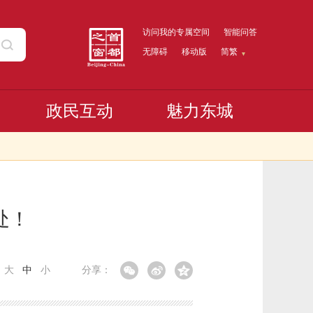
访问我的专属空间
智能问答
无障碍
移动版
简繁
政民互动
魅力东城
处！
：
大
中
小
分享：