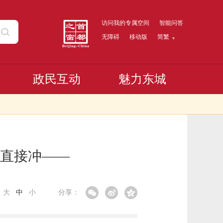
访问我的专属空间
智能问答
无障碍
移动版
简繁
政民互动
魅力东城
直接冲——
：
大
中
小
分享：