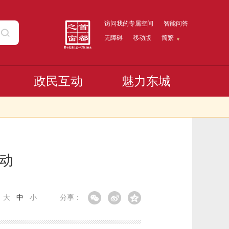
访问我的专属空间
智能问答
无障碍
移动版
简繁
政民互动
魅力东城
动
：
大
中
小
分享：