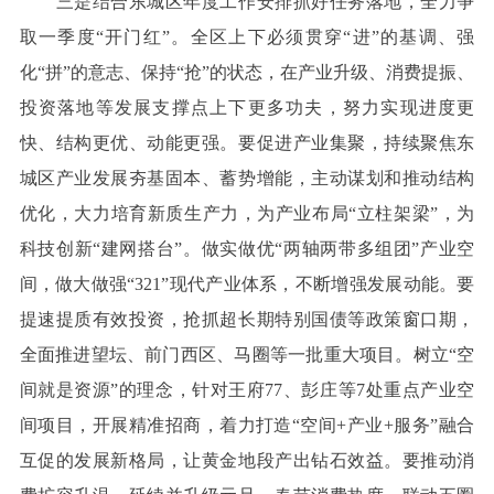
三是结合东城区年度工作安排抓好任务落地，全力争
取一季度“开门红”。全区上下必须贯穿“进”的基调、强
化“拼”的意志、保持“抢”的状态，在产业升级、消费提振、
投资落地等发展支撑点上下更多功夫，努力实现进度更
快、结构更优、动能更强。要促进产业集聚，持续聚焦东
城区产业发展夯基固本、蓄势增能，主动谋划和推动结构
优化，大力培育新质生产力，为产业布局“立柱架梁”，为
科技创新“建网搭台”。做实做优“两轴两带多组团”产业空
间，做大做强“321”现代产业体系，不断增强发展动能。要
提速提质有效投资，抢抓超长期特别国债等政策窗口期，
全面推进望坛、前门西区、马圈等一批重大项目。树立“空
间就是资源”的理念，针对王府77、彭庄等7处重点产业空
间项目，开展精准招商，着力打造“空间+产业+服务”融合
互促的发展新格局，让黄金地段产出钻石效益。要推动消