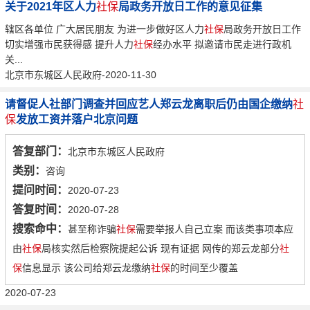
关于2021年区人力
社保
局政务开放日工作的意见征集
辖区各单位 广大居民朋友 为进一步做好区人力
社保
局政务开放日工作
切实增强市民获得感 提升人力
社保
经办水平 拟邀请市民走进行政机
关...
北京市东城区人民政府-2020-11-30
请督促人社部门调查并回应艺人郑云龙离职后仍由国企缴纳
社
保
发放工资并落户北京问题
答复部门：
北京市东城区人民政府
类别：
咨询
提问时间：
2020-07-23
答复时间：
2020-07-28
搜索命中：
甚至称诈骗
社保
需要举报人自己立案 而该类事项本应
由
社保
局核实然后检察院提起公诉 现有证据 网传的郑云龙部分
社
保
信息显示 该公司给郑云龙缴纳
社保
的时间至少覆盖
2020-07-23