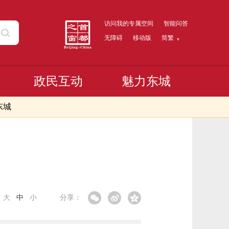
访问我的专属空间
智能问答
无障碍
移动版
简繁
政民互动
魅力东城
东城
：
大
中
小
分享：