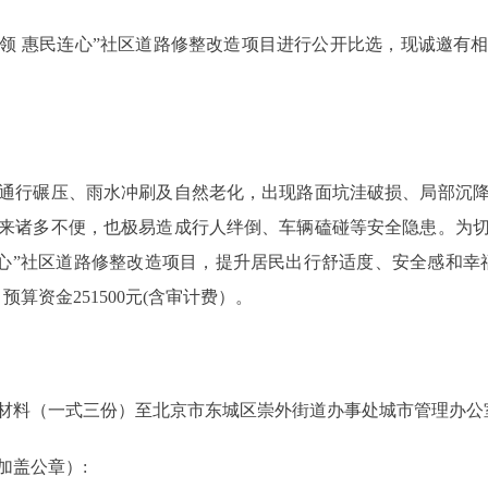
引领 惠民连心”社区道路修整改造项目进行公开比选，现诚邀有
行碾压、雨水冲刷及自然老化，出现路面坑洼破损、局部沉降
来诸多不便，也极易造成行人绊倒、车辆磕碰等安全隐患。为
心”社区道路修整改造项目，提升居民出行舒适度、安全感和幸福
算资金251500元(含审计费）。
递交材料（一式三份）至北京市东城区崇外街道办事处城市管理办公
盖公章）: